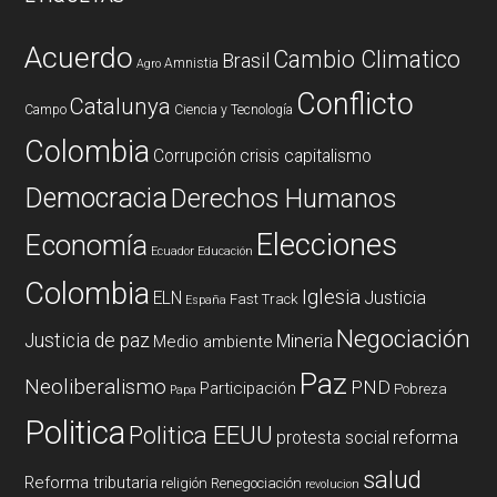
Acuerdo
Cambio Climatico
Brasil
Amnistia
Agro
Conflicto
Catalunya
Campo
Ciencia y Tecnología
Colombia
Corrupción
crisis capitalismo
Democracia
Derechos Humanos
Elecciones
Economía
Ecuador
Educación
Colombia
Iglesia
ELN
Justicia
Fast Track
España
Negociación
Justicia de paz
Mineria
Medio ambiente
Paz
Neoliberalismo
PND
Participación
Pobreza
Papa
Politica
Politica EEUU
reforma
protesta social
salud
Reforma tributaria
religión
Renegociación
revolucion