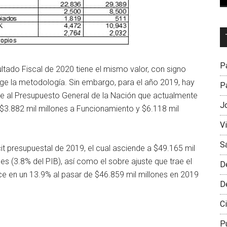
Dr
L
M
Pa
ltado Fiscal de 2020 tiene el mismo valor, con signo
ige la metodología. Sin embargo, para el año 2019, hay
Pa
nde al Presupuesto General de la Nación que actualmente
J
.882 mil millones a Funcionamiento y $6.118 mil
V
S
it presupuestal de 2019, el cual asciende a $49.165 mil
es (3.8% del PIB), así como el sobre ajuste que trae el
D
ce en un 13.9% al pasar de $46.859 mil millones en 2019
D
Ci
P