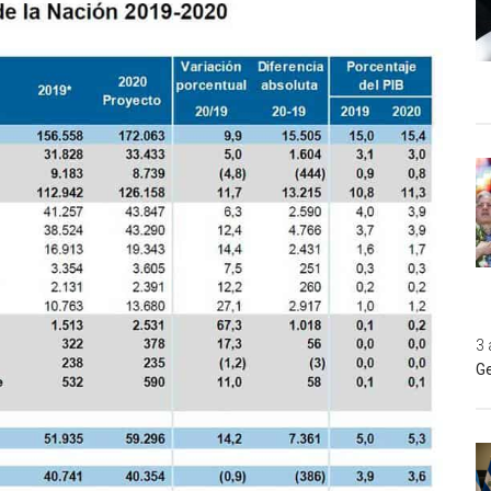
3 
Ge