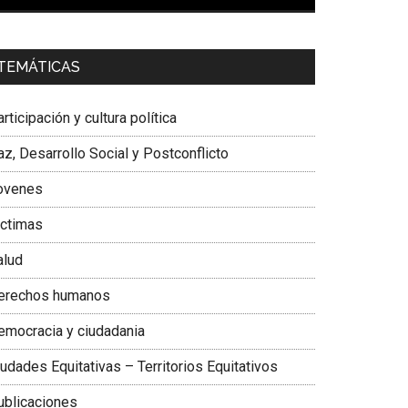
00:00
01:04
a. Carolina Corcho Mejía,
Presidenta Corporación
TEMÁTICAS
atinoamericana Sur, Vicepresidenta Federación
édica Colombiana
rticipación y cultura política
z, Desarrollo Social y Postconflicto
ovenes
ictimas
alud
erechos humanos
emocracia y ciudadania
udades Equitativas – Territorios Equitativos
ublicaciones