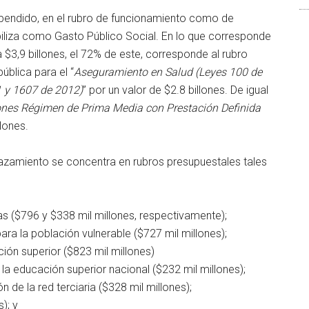
spendido, en el rubro de funcionamiento como de
biliza como Gasto Público Social. En lo que corresponde
3,9 billones, el 72% de este, corresponde al rubro
blica para el “
Aseguramiento en Salud (Leyes 100 de
 y 1607 de 2012)
” por un valor de $2.8 billones. De igual
ones Régimen de Prima Media con Prestación Definida
llones.
plazamiento se concentra en rubros presupuestales tales
gas ($796 y $338 mil millones, respectivamente);
ra la población vulnerable ($727 mil millones);
ón superior ($823 mil millones)
 educación superior nacional ($232 mil millones);
 de la red terciaria ($328 mil millones);
); y