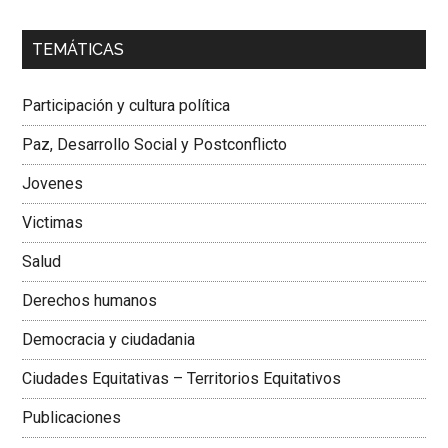
00:00
01:04
TEMÁTICAS
Dra. Carolina Corcho Mejía,
Presidenta Corporación
Latinoamericana Sur, Vicepresidenta Federación Médica
Participación y cultura política
Colombiana
Paz, Desarrollo Social y Postconflicto
Jovenes
Victimas
Salud
Derechos humanos
Democracia y ciudadania
Ciudades Equitativas – Territorios Equitativos
Publicaciones