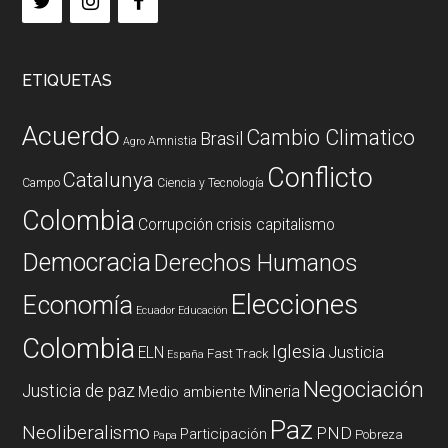
ETIQUETAS
Acuerdo
Cambio Climatico
Brasil
Amnistia
Agro
Conflicto
Catalunya
Campo
Ciencia y Tecnología
Colombia
Corrupción
crisis capitalismo
Democracia
Derechos Humanos
Elecciones
Economía
Ecuador
Educación
Colombia
Iglesia
ELN
Justicia
Fast Track
España
Negociación
Justicia de paz
Mineria
Medio ambiente
Paz
Neoliberalismo
PND
Participación
Pobreza
Papa