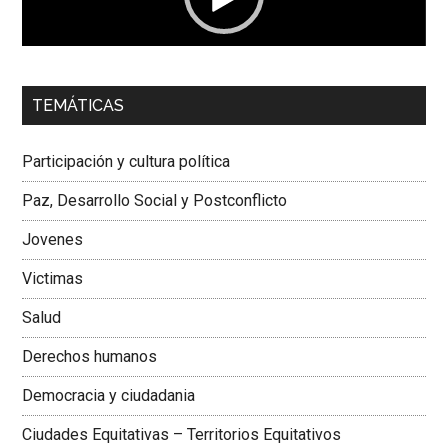
00:00
01:04
TEMÁTICAS
Dra. Carolina Corcho Mejía,
Presidenta Corporación
Latinoamericana Sur, Vicepresidenta Federación Médica
Participación y cultura política
Colombiana
Paz, Desarrollo Social y Postconflicto
Jovenes
Victimas
Salud
Derechos humanos
Democracia y ciudadania
Ciudades Equitativas – Territorios Equitativos