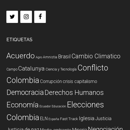
ETIQUETAS
Acuerdo
Cambio Climatico
Brasil
Amnistia
Agro
Conflicto
Catalunya
Campo
Ciencia y Tecnología
Colombia
Corrupción
crisis capitalismo
Democracia
Derechos Humanos
Elecciones
Economía
Ecuador
Educación
Colombia
Iglesia
ELN
Justicia
Fast Track
España
Negociación
Justicia de paz
Mineria
Medio ambiente