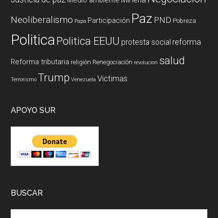
Paz
Neoliberalismo
PND
Participación
Pobreza
Papa
Politica
Politica EEUU
reforma
protesta social
salud
Reforma tributaria
religión
Renegociación
revolucion
Trump
Victimas
Terrorismo
Venezuela
APOYO SUR
BUSCAR