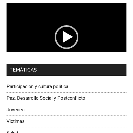
Reproductor
de
vídeo
00:00
01:04
TEMÁTICAS
Dra. Carolina Corcho Mejía,
Presidenta Corporación
Latinoamericana Sur, Vicepresidenta Federación Médica
Participación y cultura política
Colombiana
Paz, Desarrollo Social y Postconflicto
Jovenes
Victimas
Salud