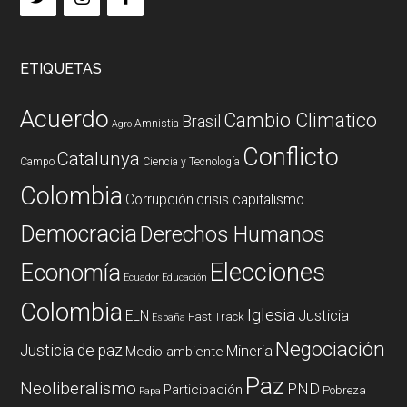
ETIQUETAS
Acuerdo
Cambio Climatico
Brasil
Amnistia
Agro
Conflicto
Catalunya
Campo
Ciencia y Tecnología
Colombia
Corrupción
crisis capitalismo
Democracia
Derechos Humanos
Elecciones
Economía
Ecuador
Educación
Colombia
Iglesia
ELN
Justicia
Fast Track
España
Negociación
Justicia de paz
Mineria
Medio ambiente
Paz
Neoliberalismo
PND
Participación
Pobreza
Papa