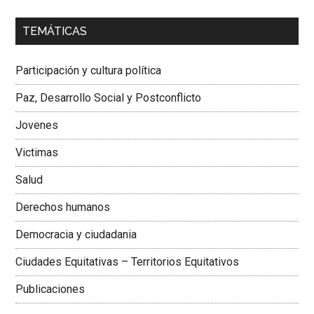
00:00
01:04
TEMÁTICAS
Dra. Carolina Corcho Mejía,
Presidenta Corporación
Latinoamericana Sur, Vicepresidenta Federación Médica
Participación y cultura política
Colombiana
Paz, Desarrollo Social y Postconflicto
Jovenes
Victimas
Salud
Derechos humanos
Democracia y ciudadania
Ciudades Equitativas – Territorios Equitativos
Publicaciones