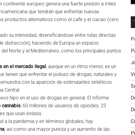
 continente europeo genera una fuerte presión a miles
atinoamericana que tendrán que enfrentar nuevas
Dr
 productos alternativos como el café y el cacao (cero
L
M
ado su intensidad, diversificándose entre rutas directas
Pa
 de distracción), haciendo de Europa un espacio
Pa
Mar del Norte y el Mediterráneo, como los principales puntos
J
s en el mercado ilegal
, aunque en un ritmo menor, es un
V
 tienen que enfrentar el poliuso de drogas, naturales y
demuestra con la aparición de estimulantes sintéticos
S
a Central.
D
evo hipo en el uso de drogas en general. El Informe
e cannabis
, 60 millones de usuarios de opioides, 23
D
es que usan éxtasis.
Ci
ad a la pandemia y en términos globales, hay
na
, así como una mayor pureza y un aumento de las
P