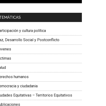
00:00
01:04
a. Carolina Corcho Mejía,
Presidenta Corporación
TEMÁTICAS
atinoamericana Sur, Vicepresidenta Federación
édica Colombiana
rticipación y cultura política
z, Desarrollo Social y Postconflicto
ovenes
ictimas
alud
erechos humanos
emocracia y ciudadania
udades Equitativas – Territorios Equitativos
ublicaciones