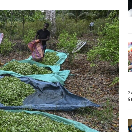
3 
Ge