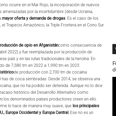
como ocurre en el Mar Rojo, la incorporación de nuevos
amenazadas por la incertidumbre (desde Ucrania,
na
mayor oferta y demanda de drogas
. Es el caso de los
, el Trapecio Amazónico, la Triple Frontera en el Cono Sur
producción de opio en Afganistán
como consecuencia de
(abril 2022) y fue reemplazada por la producción de
e país y en las rutas tradicionales de la heroína. En
F
ado de 7,580 tm en 2022 a 1,990 tm en 2023.
d
istórico
de producción con 2,700 tm de cocaína
00 has de coca sembradas. Desde 2014, se observa una
R
aína, que no ha podido ser detenida. Aunque no lo dice
d
racaso histórico del Desarrollo Alternativo como
v
ni los denominados países productores creen en ello.
orme lo hace de manera muy suave, que
los principales
U., Europa Occidental y Europa Central.
Ese no es un