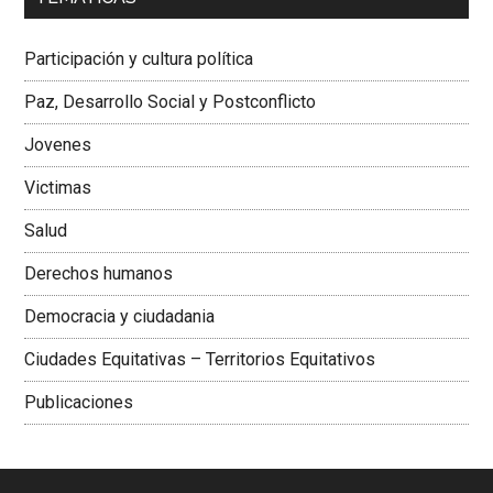
Dra. Carolina Corcho Mejía,
Presidenta Corporación
Latinoamericana Sur, Vicepresidenta Federación Médica
Participación y cultura política
Colombiana
Paz, Desarrollo Social y Postconflicto
Jovenes
Victimas
Salud
Derechos humanos
Democracia y ciudadania
Ciudades Equitativas – Territorios Equitativos
Publicaciones