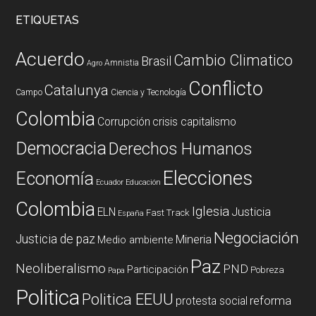
ETIQUETAS
Acuerdo
Cambio Climatico
Brasil
Amnistia
Agro
Conflicto
Catalunya
Campo
Ciencia y Tecnología
Colombia
Corrupción
crisis capitalismo
Democracia
Derechos Humanos
Elecciones
Economía
Ecuador
Educación
Colombia
Iglesia
ELN
Justicia
Fast Track
España
Negociación
Justicia de paz
Mineria
Medio ambiente
Paz
Neoliberalismo
PND
Participación
Pobreza
Papa
Politica
Politica EEUU
reforma
protesta social