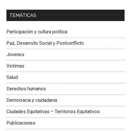
00:00
01:04
TEMÁTICAS
Dra. Carolina Corcho Mejía,
Presidenta Corporación
Latinoamericana Sur, Vicepresidenta Federación Médica
Participación y cultura política
Colombiana
Paz, Desarrollo Social y Postconflicto
Jovenes
Victimas
Salud
Derechos humanos
Democracia y ciudadania
Ciudades Equitativas – Territorios Equitativos
Publicaciones