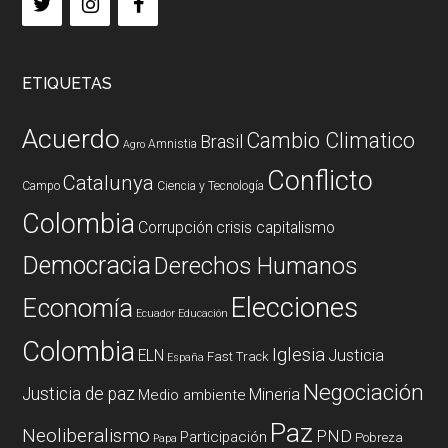
ETIQUETAS
Acuerdo
Cambio Climatico
Brasil
Amnistia
Agro
Conflicto
Catalunya
Campo
Ciencia y Tecnología
Colombia
Corrupción
crisis capitalismo
Democracia
Derechos Humanos
Elecciones
Economía
Ecuador
Educación
Colombia
Iglesia
ELN
Justicia
Fast Track
España
Negociación
Justicia de paz
Mineria
Medio ambiente
Paz
Neoliberalismo
PND
Participación
Pobreza
Papa