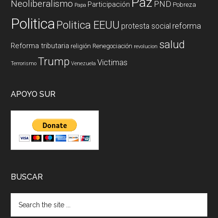
Paz
Neoliberalismo
PND
Participación
Pobreza
Papa
Politica
Politica EEUU
reforma
protesta social
salud
Reforma tributaria
religión
Renegociación
revolucion
Trump
Victimas
Terrorismo
Venezuela
APOYO SUR
BUSCAR