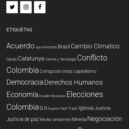
ETIQUETAS
Acuerdo
Cambio Climatico
Brasil
Amnistia
Agro
Conflicto
Catalunya
Campo
Ciencia y Tecnología
Colombia
Corrupción
crisis capitalismo
Democracia
Derechos Humanos
Elecciones
Economía
Ecuador
Educación
Colombia
Iglesia
ELN
Justicia
Fast Track
España
Negociación
Justicia de paz
Mineria
Medio ambiente