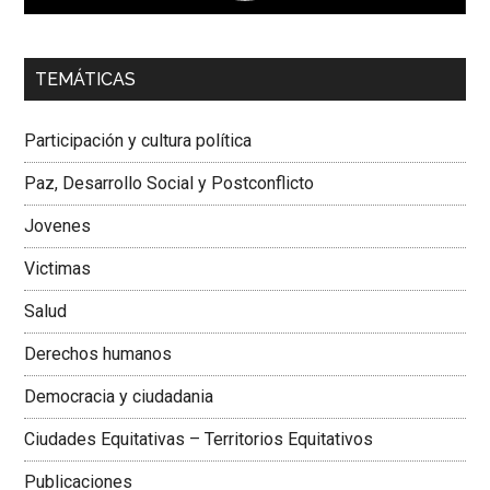
00:00
01:04
TEMÁTICAS
Dra. Carolina Corcho Mejía,
Presidenta Corporación
Latinoamericana Sur, Vicepresidenta Federación Médica
Participación y cultura política
Colombiana
Paz, Desarrollo Social y Postconflicto
Jovenes
Victimas
Salud
Derechos humanos
Democracia y ciudadania
Ciudades Equitativas – Territorios Equitativos
Publicaciones