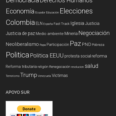
Democracia
Derechos Humanos
Elecciones
Economía
Ecuador
Educación
Colombia
Iglesia
ELN
Justicia
Fast Track
España
Negociación
Justicia de paz
Mineria
Medio ambiente
Paz
Neoliberalismo
PND
Participación
Pobreza
Papa
Politica
Politica EEUU
reforma
protesta social
salud
Reforma tributaria
religión
Renegociación
revolucion
Trump
Victimas
Terrorismo
Venezuela
APOYO SUR