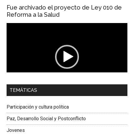
Fue archivado el proyecto de Ley 010 de
Reforma a la Salud
Reproductor
de
vídeo
00:00
01:04
TEMÁTICAS
Dra. Carolina Corcho Mejía,
Presidenta Corporación
Latinoamericana Sur, Vicepresidenta Federación Médica
Participación y cultura política
Colombiana
Paz, Desarrollo Social y Postconflicto
Jovenes