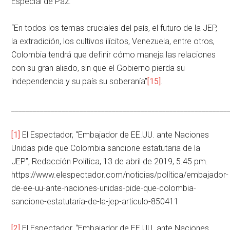
Especial de Paz.
“En todos los temas cruciales del país, el futuro de la JEP,
la extradición, los cultivos ilícitos, Venezuela, entre otros,
Colombia tendrá que definir cómo maneja las relaciones
con su gran aliado, sin que el Gobierno pierda su
independencia y su país su soberanía”
[15]
.
____________________________________________________________
[1]
El Espectador, “Embajador de EE.UU. ante Naciones
Unidas pide que Colombia sancione estatutaria de la
JEP”, Redacción Política, 13 de abril de 2019, 5.45 pm.
https://www.elespectador.com/noticias/política/embajador-
de-ee-uu-ante-naciones-unidas-pide-que-colombia-
sancione-estatutaria-de-la-jep-articulo-850411
[2]
El Espectador, “Embajador de EE.UU. ante Naciones