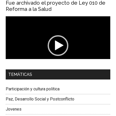
Fue archivado el proyecto de Ley 010 de
Reforma a la Salud
Reproductor
de
vídeo
00:00
01:04
TEMÁTICAS
Dra. Carolina Corcho Mejía,
Presidenta Corporación
Latinoamericana Sur, Vicepresidenta Federación Médica
Participación y cultura política
Colombiana
Paz, Desarrollo Social y Postconflicto
Jovenes