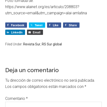
Foto tomada de:
https://www.alainet.org/es/articulo/208803?
utm_source=email&utm_campaign=alai-amlatina
Facebook
Tweet
Like
Share
LinkedIn
Email
Filed Under:
Revista Sur
,
RS Sur global
Deja un comentario
Tu dirección de correo electrónico no será publicada.
Los campos obligatorios están marcados con
*
Comentario
*