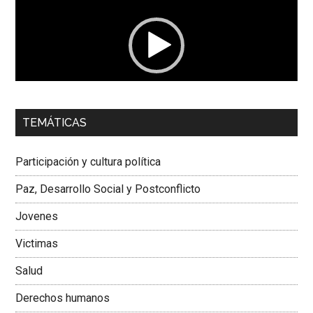
vídeo
00:00
01:04
TEMÁTICAS
Dra. Carolina Corcho Mejía,
Presidenta Corporación
Latinoamericana Sur, Vicepresidenta Federación Médica
Participación y cultura política
Colombiana
Paz, Desarrollo Social y Postconflicto
Jovenes
Victimas
Salud
Derechos humanos