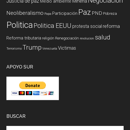
Negociación
Justicia de paz
Mineria
Medio ambiente
Paz
Neoliberalismo
PND
Participación
Pobreza
Papa
Politica
Politica EEUU
reforma
protesta social
salud
Reforma tributaria
religión
Renegociación
revolucion
Trump
Victimas
Terrorismo
Venezuela
APOYO SUR
BUSCAR