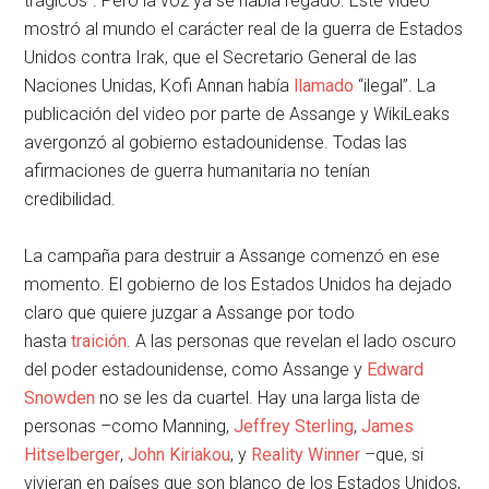
trágicos”. Pero la voz ya se había regado. Este video
mostró al mundo el carácter real de la guerra de Estados
Unidos contra Irak, que el Secretario General de las
Naciones Unidas, Kofi Annan había
llamado
“ilegal”. La
publicación del video por parte de Assange y WikiLeaks
avergonzó al gobierno estadounidense. Todas las
afirmaciones de guerra humanitaria no tenían
credibilidad.
La campaña para destruir a Assange comenzó en ese
momento. El gobierno de los Estados Unidos ha dejado
claro que quiere juzgar a Assange por todo
hasta
traición
. A las personas que revelan el lado oscuro
del poder estadounidense, como Assange y
Edward
Snowden
no se les da cuartel. Hay una larga lista de
personas –como Manning,
Jeffrey Sterling
,
James
Hitselberger
,
John Kiriakou
, y
Reality Winner
–que, si
vivieran en países que son blanco de los Estados Unidos,