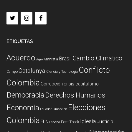
ETIQUETAS
Acuerdo
Cambio Climatico
Brasil
Amnistia
Agro
Conflicto
Catalunya
Campo
Ciencia y Tecnología
Colombia
Corrupción
crisis capitalismo
Democracia
Derechos Humanos
Elecciones
Economía
Ecuador
Educación
Colombia
Iglesia
ELN
Justicia
Fast Track
España