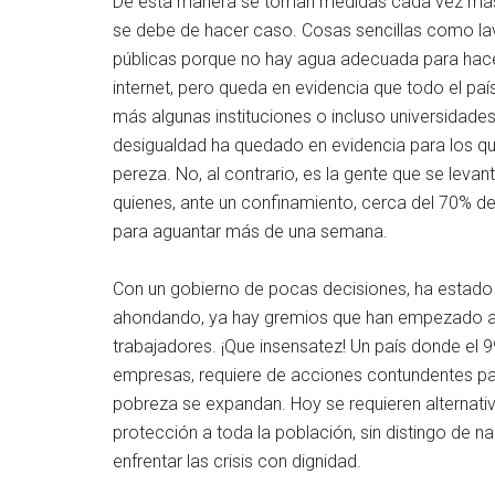
De esta manera se toman medidas cada vez más d
se debe de hacer caso. Cosas sencillas como l
públicas porque no hay agua adecuada para hacer
internet, pero queda en evidencia que todo el país
más algunas instituciones o incluso universidades
desigualdad ha quedado en evidencia para los q
pereza. No, al contrario, es la gente que se levan
quienes, ante un confinamiento, cerca del 70% d
para aguantar más de una semana.
Con un gobierno de pocas decisiones, ha estado a 
ahondando, ya hay gremios que han empezado a s
trabajadores. ¡Que insensatez! Un país donde el 
empresas, requiere de acciones contundentes par
pobreza se expandan. Hoy se requieren alternativ
protección a toda la población, sin distingo de na
enfrentar las crisis con dignidad.