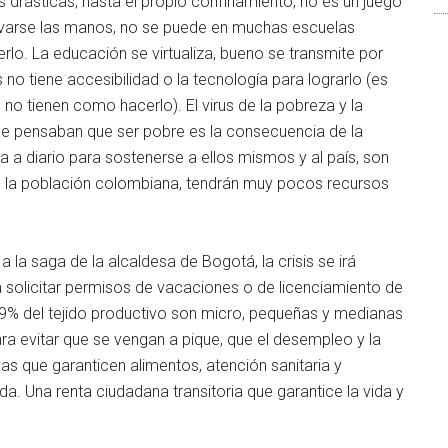
rásticas, hasta el propio confinamiento, no es un juego
avarse las manos, no se puede en muchas escuelas
lo. La educación se virtualiza, bueno se transmite por
 no tiene accesibilidad o la tecnología para lograrlo (es
 no tienen como hacerlo). El virus de la pobreza y la
ue pensaban que ser pobre es la consecuencia de la
ta a diario para sostenerse a ellos mismos y al país, son
e la población colombiana, tendrán muy pocos recursos
la saga de la alcaldesa de Bogotá, la crisis se irá
olicitar permisos de vacaciones o de licenciamiento de
99% del tejido productivo son micro, pequeñas y medianas
a evitar que se vengan a pique, que el desempleo y la
as que garanticen alimentos, atención sanitaria y
da. Una renta ciudadana transitoria que garantice la vida y