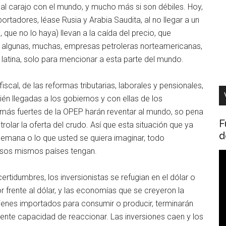
n, al carajo con el mundo, y mucho más si son débiles. Hoy,
rtadores, léase Rusia y Arabia Saudita, al no llegar a un
que no lo haya) llevan a la caída del precio, que
s algunas, muchas, empresas petroleras norteamericanas,
 latina, solo para mencionar a esta parte del mundo.
fiscal, de las reformas tributarias, laborales y pensionales,
én llegadas a los gobiernos y con ellas de los
 más fuertes de la OPEP harán reventar al mundo, so pena
F
olar la oferta del crudo. Así que esta situación que ya
d
semana o lo que usted se quiera imaginar, todo
esos mismos países tengan.
R
d
rtidumbres, los inversionistas se refugian en el dólar o
v
 frente al dólar, y las economías que se creyeron la
bienes importados para consumir o producir, terminarán
ciente capacidad de reaccionar. Las inversiones caen y los