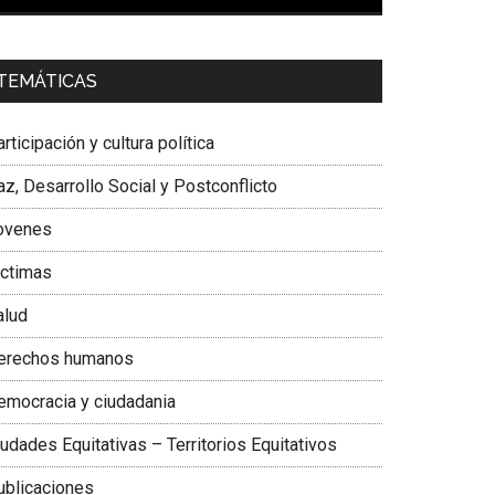
00:00
01:04
a. Carolina Corcho Mejía,
Presidenta Corporación
TEMÁTICAS
atinoamericana Sur, Vicepresidenta Federación
édica Colombiana
rticipación y cultura política
z, Desarrollo Social y Postconflicto
ovenes
ictimas
alud
erechos humanos
emocracia y ciudadania
udades Equitativas – Territorios Equitativos
ublicaciones