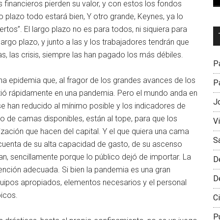
financieros pierden su valor, y con estos los fondos
o plazo todo estará bien, Y otro grande, Keynes, ya lo
tos”. El largo plazo no es para todos, ni siquiera para
Dr
argo plazo, y junto a las y los trabajadores tendrán que
L
as, las crisis, siempre las han pagado los más débiles.
M
Pa
una epidemia que, al fragor de los grandes avances de los
Pa
irtió rápidamente en una pandemia. Pero el mundo anda en
J
 se han reducido al mínimo posible y los indicadores de
ro de camas disponibles, están al tope, para que los
V
mización que hacen del capital. Y el que quiera una cama
S
á cuenta de su alta capacidad de gasto, de su ascenso
an, sencillamente porque lo público dejó de importar. La
D
tención adecuada. Si bien la pandemia es una gran
D
equipos apropiados, elementos necesarios y el personal
icos.
Ci
P