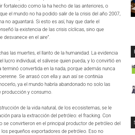
lir fortalecido como la ha hecho de las anteriores, o
ue el mundo no ha podido salir de la crisis del año 2007,
a no aguantará. Si esto es así, hay que darle el
señó la existencia de las crisis cíclicas, sino que
se desvanece en el aire”.
has las muertes, el llanto de la humanidad. La evidencia
l lucro individual, el sálvese quien pueda, y lo convirtió en
za terminó convertida en la nada, porque además nunca
 perenne. Se arrasó con ella y aun así se continúa
nocerlo, ya el mundo habría abandonado no solo las
de producción y consumo.
strucción de la vida natural, de los ecosistemas, se le
ión para la extracción del petróleo: el fracking. Con
 se convirtieron en el principal productor de petróleo del
de los pequeños exportadores de petróleo. Eso no