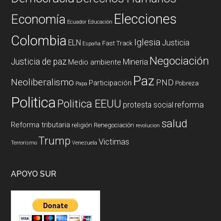
Elecciones
Economía
Ecuador
Educación
Colombia
Iglesia
ELN
Justicia
Fast Track
España
Negociación
Justicia de paz
Mineria
Medio ambiente
Paz
Neoliberalismo
PND
Participación
Pobreza
Papa
Politica
Politica EEUU
reforma
protesta social
salud
Reforma tributaria
religión
Renegociación
revolucion
Trump
Victimas
Terrorismo
Venezuela
APOYO SUR