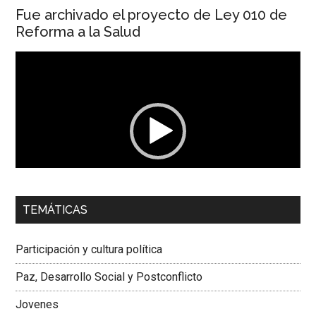
Fue archivado el proyecto de Ley 010 de
Reforma a la Salud
Reproductor
de
vídeo
00:00
01:04
TEMÁTICAS
Dra. Carolina Corcho Mejía,
Presidenta Corporación
Latinoamericana Sur, Vicepresidenta Federación Médica
Participación y cultura política
Colombiana
Paz, Desarrollo Social y Postconflicto
Jovenes