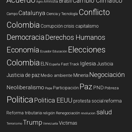
Cambio Climatico
Brasil
Amnistia
Agro
Conflicto
Catalunya
Campo
Ciencia y Tecnología
Colombia
Corrupción
crisis capitalismo
Democracia
Derechos Humanos
Elecciones
Economía
Ecuador
Educación
Colombia
Iglesia
ELN
Justicia
Fast Track
España
Negociación
Justicia de paz
Mineria
Medio ambiente
Paz
Neoliberalismo
PND
Participación
Pobreza
Papa
Politica
Politica EEUU
reforma
protesta social
salud
Reforma tributaria
religión
Renegociación
revolucion
Trump
Victimas
Terrorismo
Venezuela