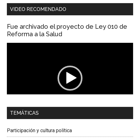
VIDEO RECOMENDADO
Fue archivado el proyecto de Ley 010 de
Reforma a la Salud
Reproductor
de
vídeo
00:00
01:04
TEMÁTICAS
Dra. Carolina Corcho Mejía,
Presidenta Corporación
Latinoamericana Sur, Vicepresidenta Federación Médica
Participación y cultura política
Colombiana