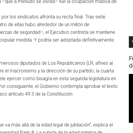
lta –que a menudo se olvida– fue la ocupación masiva de
por los sindicatos afronta su recta final. Tras siete
ro de ellas hubo alrededor de un millón de
erzas de seguridad–, el Ejecutivo centrista se mantiene
mpopular medida. Y podría ser adoptada definitivamente
F
numerosos diputados de Los Republicanos (LR, afines al
d
re el macronismo y la dirección de su partido, la cuarta
R
ele ejercer como bisagra en esta segunda legislatura en
d
or consiguiente, el Gobierno contempla aprobar el texto
v
co artículo 49.3 de la Constitución.
va más allá de la edad legal de jubilación”, explica el
iversidad París 8. La subida de la edad mínima de