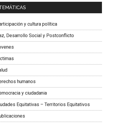
a. Carolina Corcho Mejía,
Presidenta Corporación
TEMÁTICAS
atinoamericana Sur, Vicepresidenta Federación
édica Colombiana
rticipación y cultura política
z, Desarrollo Social y Postconflicto
ovenes
ictimas
alud
erechos humanos
emocracia y ciudadania
udades Equitativas – Territorios Equitativos
ublicaciones