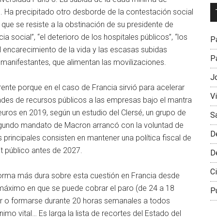
Dr
o. Ha precipitado otro desborde de la contestación social
L
que se resiste a la obstinación de su presidente de
M
a social”, “el deterioro de los hospitales públicos”, “los
Pa
 encarecimiento de la vida y las escasas subidas
Pa
 manifestantes, que alimentan las movilizaciones.
J
ente porque en el caso de Francia sirvió para acelerar
V
dades de recursos públicos a las empresas bajo el mantra
euros en 2019, según un estudio del Clersé, un grupo de
S
 segundo mandato de Macron arrancó con la voluntad de
D
s principales consisten en mantener una política fiscal de
it público antes de 2027.
D
Ci
eforma más dura sobre esta cuestión en Francia desde
 máximo en que se puede cobrar el paro (de 24 a 18
P
jar o formarse durante 20 horas semanales a todos
imo vital… Es larga la lista de recortes del Estado del