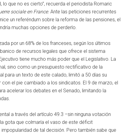
 lo que no es cierto”, recuerda el periodista Romaric
uerre sociale en France
. Ante las peticiones recurrentes
anice un referéndum sobre la reforma de las pensiones, el
tendría muchas opciones de perderlo.
ada por un 68% de los franceses, según los últimos
abanico de recursos legales que ofrece el sistema
l Ejecutivo tiene mucho más poder que el Legislativo. La
l, sino como un presupuesto rectificativo de la
l para un texto de este calado, limitó a 50 días su
 con el pie cambiado a los sindicatos. El 9 de marzo, el
para acelerar los debates en el Senado, limitando la
ndas.
tal a través del artículo 49.3 –sin ninguna votación
 la gota que colmaría el vaso de este déficit
 impopularidad de tal decisión. Pero también sabe que