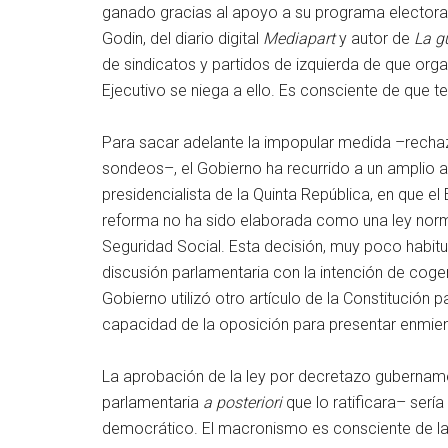
ganado gracias al apoyo a su programa electoral,
Godin, del diario digital
Mediapart
y autor de
La g
de sindicatos y partidos de izquierda de que org
Ejecutivo se niega a ello. Es consciente de que 
Para sacar adelante la impopular medida –rechaz
sondeos–, el Gobierno ha recurrido a un amplio 
presidencialista de la Quinta República, en que e
reforma no ha sido elaborada como una ley norma
Seguridad Social. Esta decisión, muy poco habitua
discusión parlamentaria con la intención de coger
Gobierno utilizó otro artículo de la Constitución 
capacidad de la oposición para presentar enmie
La aprobación de la ley por decretazo gubernamen
parlamentaria
a posteriori
que lo ratificara– sería
democrático. El macronismo es consciente de la