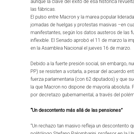
aunque la clave del éxito de esa histórica revue
las fábricas.
El pulso entre Macron y la marea popular liderada 
jornadas de huelgas y protestas masivas –en cuat
manifestantes, según los datos austeros de las fu
inflexible. El Senado aprobó el 11 de marzo la i
en la Asamblea Nacional el jueves 16 de marzo.
Debido a la fuerte presión social, sin embargo, 
PP) se resisten a votarla, a pesar del acuerdo ent
fuerza parlamentaria (con 62 diputados) y que su
la que Macron no dispone de mayoría absoluta. P
por decretazo gubernamental, a través del polémi
“Un descontento más allá de las pensiones”
“Un rechazo tan masivo refleja un descontento que 
politólogo Stefano Palombarini, profesor en la Un