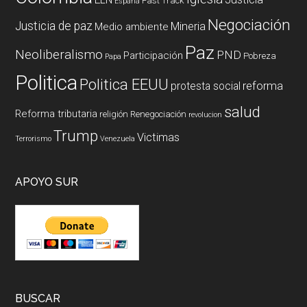
Fast Track
España
Negociación
Justicia de paz
Mineria
Medio ambiente
Paz
Neoliberalismo
PND
Participación
Pobreza
Papa
Politica
Politica EEUU
reforma
protesta social
salud
Reforma tributaria
religión
Renegociación
revolucion
Trump
Victimas
Terrorismo
Venezuela
APOYO SUR
BUSCAR