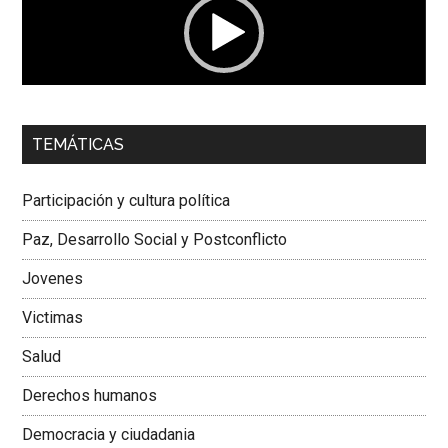
00:00
01:04
TEMÁTICAS
Dra. Carolina Corcho Mejía,
Presidenta Corporación
Latinoamericana Sur, Vicepresidenta Federación Médica
Participación y cultura política
Colombiana
Paz, Desarrollo Social y Postconflicto
Jovenes
Victimas
Salud
Derechos humanos
Democracia y ciudadania