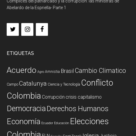
Cómplices del patriarcado y la corrupción: las ministras de
Abelardo de la Espriella- Parte 1
ETIQUETAS
Acuerdo
Cambio Climatico
Brasil
Amnistia
Agro
Conflicto
Catalunya
Campo
Ciencia y Tecnología
Colombia
Corrupción
crisis capitalismo
Democracia
Derechos Humanos
Elecciones
Economía
Ecuador
Educación
Colombia
Iglesia
ELN
Justicia