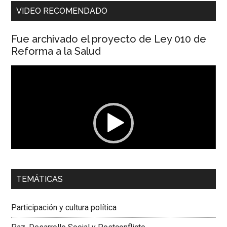
VIDEO RECOMENDADO
Fue archivado el proyecto de Ley 010 de
Reforma a la Salud
Reproductor
de
vídeo
00:00
01:04
TEMÁTICAS
Dra. Carolina Corcho Mejía,
Presidenta Corporación
Latinoamericana Sur, Vicepresidenta Federación Médica
Participación y cultura política
Colombiana