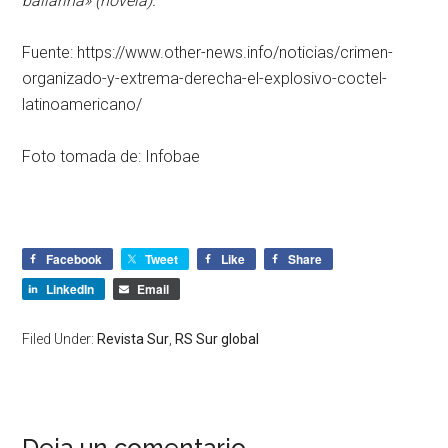
bailarina» (novela).
Fuente: https://www.other-news.info/noticias/crimen-
organizado-y-extrema-derecha-el-explosivo-coctel-
latinoamericano/
Foto tomada de: Infobae
Facebook
Tweet
Like
Share
LinkedIn
Email
Filed Under:
Revista Sur
,
RS Sur global
Deja un comentario