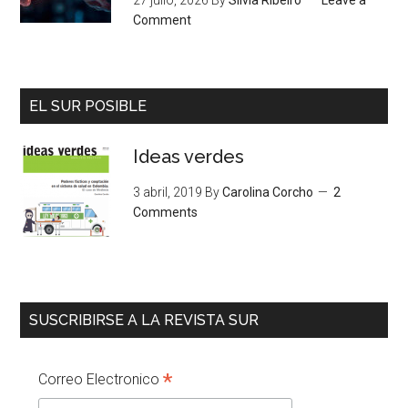
27 julio, 2026
By
Silvia Ribeiro
Leave a
Comment
EL SUR POSIBLE
Ideas verdes
3 abril, 2019
By
Carolina Corcho
2
Comments
SUSCRIBIRSE A LA REVISTA SUR
*
Correo Electronico