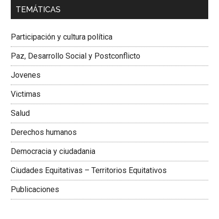
00:00
01:04
TEMÁTICAS
Dra. Carolina Corcho Mejía,
Presidenta Corporación
Latinoamericana Sur, Vicepresidenta Federación Médica
Participación y cultura política
Colombiana
Paz, Desarrollo Social y Postconflicto
Jovenes
Victimas
Salud
Derechos humanos
Democracia y ciudadania
Ciudades Equitativas – Territorios Equitativos
Publicaciones