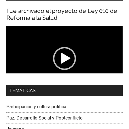
Fue archivado el proyecto de Ley 010 de
Reforma a la Salud
Reproductor
de
vídeo
00:00
01:04
TEMÁTICAS
Dra. Carolina Corcho Mejía,
Presidenta Corporación
Latinoamericana Sur, Vicepresidenta Federación Médica
Participación y cultura política
Colombiana
Paz, Desarrollo Social y Postconflicto