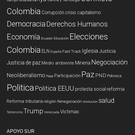
Colombia
Corrupción
crisis capitalismo
Democracia
Derechos Humanos
Elecciones
Economía
Ecuador
Educación
Colombia
Iglesia
ELN
Justicia
Fast Track
España
Negociación
Justicia de paz
Mineria
Medio ambiente
Paz
Neoliberalismo
PND
Participación
Pobreza
Papa
Politica
Politica EEUU
reforma
protesta social
salud
Reforma tributaria
religión
Renegociación
revolucion
Trump
Victimas
Terrorismo
Venezuela
APOYO SUR