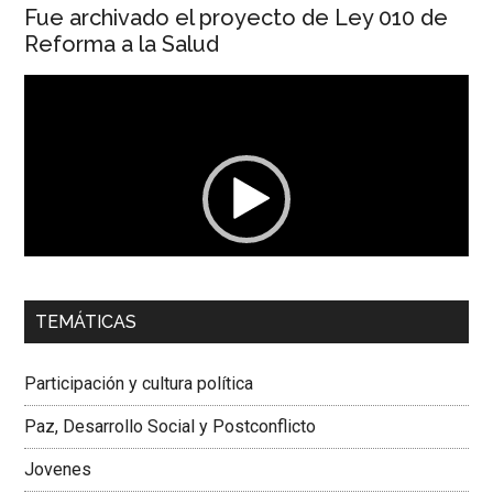
Fue archivado el proyecto de Ley 010 de
Reforma a la Salud
Reproductor
de
vídeo
00:00
01:04
TEMÁTICAS
Dra. Carolina Corcho Mejía,
Presidenta Corporación
Latinoamericana Sur, Vicepresidenta Federación Médica
Participación y cultura política
Colombiana
Paz, Desarrollo Social y Postconflicto
Jovenes