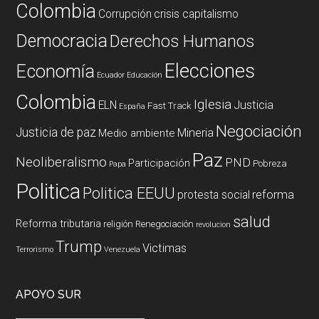
Colombia
Corrupción
crisis capitalismo
Democracia
Derechos Humanos
Elecciones
Economía
Ecuador
Educación
Colombia
Iglesia
ELN
Justicia
Fast Track
España
Negociación
Justicia de paz
Mineria
Medio ambiente
Paz
Neoliberalismo
PND
Participación
Pobreza
Papa
Politica
Politica EEUU
reforma
protesta social
salud
Reforma tributaria
religión
Renegociación
revolucion
Trump
Victimas
Terrorismo
Venezuela
APOYO SUR