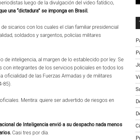
 periodistas luego de la divulgación del video fatídico,
ue una “dictadura” se imponga en Brasil.
Dr
de sicarios con los cuales el clan familiar presidencial
L
alidad, soldados y sargentos, policías militares
M
Pa
Pa
o de inteligencia, al margen de lo establecido por ley. Se
J
s con integrantes de los servicios policiales en todos los
ja oficialidad de las Fuerzas Armadas y de militares
V
4-85).
S
ficiales. Mentira: quiere ser advertido de riesgos en
D
D
acional de Inteligencia envió a su despacho nada menos
Ci
arios.
Casi tres por día.
P