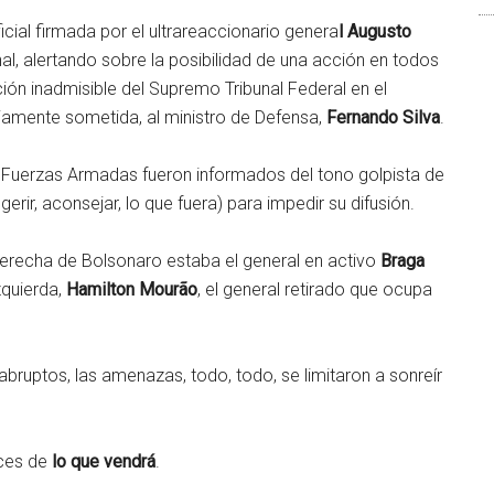
cial firmada por el ultrareaccionario genera
l Augusto
nal, alertando sobre la posibilidad de una acción en todos
ción inadmisible del Supremo Tribunal Federal en el
viamente sometida, al ministro de Defensa,
Fernando Silva
.
s Fuerzas Armadas fueron informados del tono golpista de
erir, aconsejar, lo que fuera) para impedir su difusión.
la derecha de Bolsonaro estaba el general en activo
Braga
zquierda,
Hamilton Mourão
, el general retirado que ocupa
abruptos, las amenazas, todo, todo, se limitaron a sonreír
ces de
lo que vendrá
.