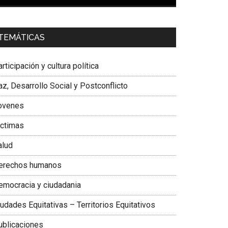
00:00
01:04
a. Carolina Corcho Mejía,
Presidenta Corporación
TEMÁTICAS
atinoamericana Sur, Vicepresidenta Federación
édica Colombiana
rticipación y cultura política
z, Desarrollo Social y Postconflicto
ovenes
ictimas
alud
erechos humanos
emocracia y ciudadania
udades Equitativas – Territorios Equitativos
ublicaciones