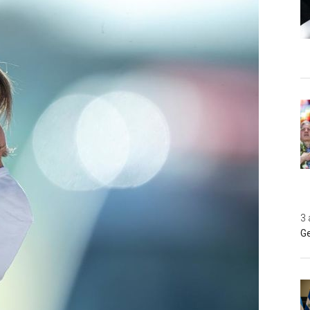
3 
Ge