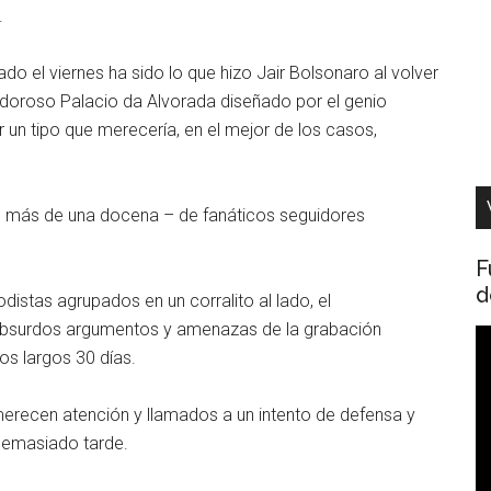
.
o el viernes ha sido lo que hizo Jair Bolsonaro al volver
endoroso Palacio da Alvorada diseñado por el genio
un tipo que merecería, en el mejor de los casos,
o más de una docena – de fanáticos seguidores
F
d
distas agrupados en un corralito al lado, el
s absurdos argumentos y amenazas de la grabación
R
os largos 30 días.
d
v
erecen atención y llamados a un intento de defensa y
Demasiado tarde.