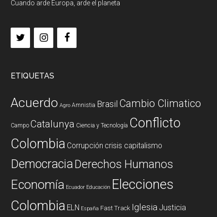
Cuando arde Europa, arde el planeta
ETIQUETAS
Acuerdo
Cambio Climatico
Brasil
Amnistia
Agro
Conflicto
Catalunya
Campo
Ciencia y Tecnología
Colombia
Corrupción
crisis capitalismo
Democracia
Derechos Humanos
Elecciones
Economía
Ecuador
Educación
Colombia
Iglesia
ELN
Justicia
Fast Track
España