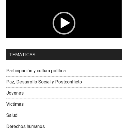
de
vídeo
00:00
01:04
TEMÁTICAS
Dra. Carolina Corcho Mejía,
Presidenta Corporación
Latinoamericana Sur, Vicepresidenta Federación Médica
Participación y cultura política
Colombiana
Paz, Desarrollo Social y Postconflicto
Jovenes
Victimas
Salud
Derechos humanos