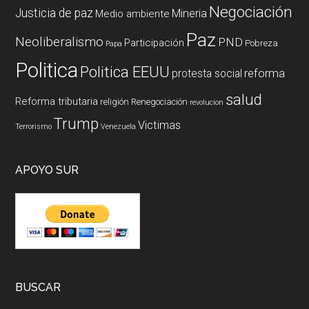
Negociación
Justicia de paz
Mineria
Medio ambiente
Paz
Neoliberalismo
PND
Participación
Pobreza
Papa
Politica
Politica EEUU
reforma
protesta social
salud
Reforma tributaria
religión
Renegociación
revolucion
Trump
Victimas
Terrorismo
Venezuela
APOYO SUR
BUSCAR