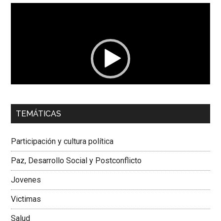
Reproductor
de
vídeo
00:00
01:04
TEMÁTICAS
Dra. Carolina Corcho Mejía,
Presidenta Corporación
Latinoamericana Sur, Vicepresidenta Federación Médica
Participación y cultura política
Colombiana
Paz, Desarrollo Social y Postconflicto
Jovenes
Victimas
Salud