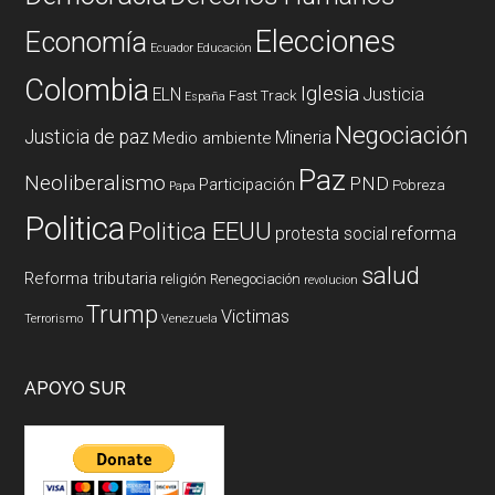
Elecciones
Economía
Ecuador
Educación
Colombia
Iglesia
ELN
Justicia
Fast Track
España
Negociación
Justicia de paz
Mineria
Medio ambiente
Paz
Neoliberalismo
PND
Participación
Pobreza
Papa
Politica
Politica EEUU
reforma
protesta social
salud
Reforma tributaria
religión
Renegociación
revolucion
Trump
Victimas
Terrorismo
Venezuela
APOYO SUR