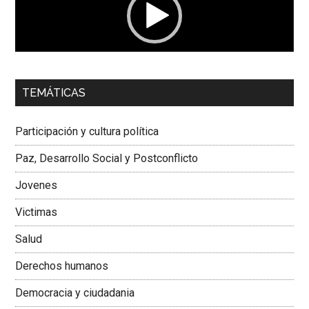
00:00
01:04
TEMÁTICAS
Dra. Carolina Corcho Mejía,
Presidenta Corporación
Latinoamericana Sur, Vicepresidenta Federación Médica
Participación y cultura política
Colombiana
Paz, Desarrollo Social y Postconflicto
Jovenes
Victimas
Salud
Derechos humanos
Democracia y ciudadania