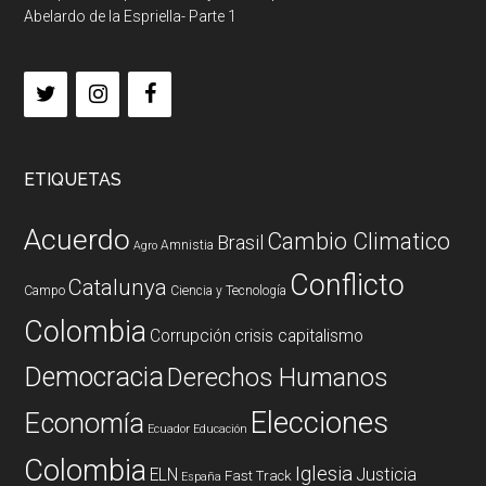
Abelardo de la Espriella- Parte 1
ETIQUETAS
Acuerdo
Cambio Climatico
Brasil
Amnistia
Agro
Conflicto
Catalunya
Campo
Ciencia y Tecnología
Colombia
Corrupción
crisis capitalismo
Democracia
Derechos Humanos
Elecciones
Economía
Ecuador
Educación
Colombia
Iglesia
ELN
Justicia
Fast Track
España