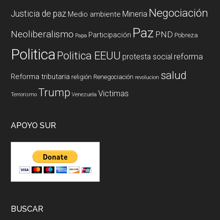
Negociación
Justicia de paz
Mineria
Medio ambiente
Paz
Neoliberalismo
PND
Participación
Pobreza
Papa
Politica
Politica EEUU
reforma
protesta social
salud
Reforma tributaria
religión
Renegociación
revolucion
Trump
Victimas
Terrorismo
Venezuela
APOYO SUR
BUSCAR