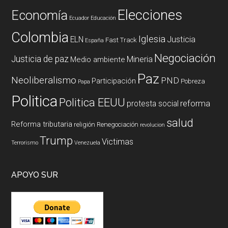
Elecciones
Economía
Ecuador
Educación
Colombia
Iglesia
ELN
Justicia
Fast Track
España
Negociación
Justicia de paz
Mineria
Medio ambiente
Paz
Neoliberalismo
PND
Participación
Pobreza
Papa
Politica
Politica EEUU
reforma
protesta social
salud
Reforma tributaria
religión
Renegociación
revolucion
Trump
Victimas
Terrorismo
Venezuela
APOYO SUR