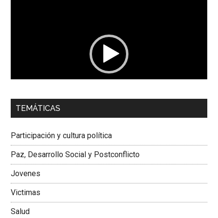
Reproductor
de
vídeo
00:00
01:04
TEMÁTICAS
Dra. Carolina Corcho Mejía,
Presidenta Corporación
Latinoamericana Sur, Vicepresidenta Federación Médica
Participación y cultura política
Colombiana
Paz, Desarrollo Social y Postconflicto
Jovenes
Victimas
Salud