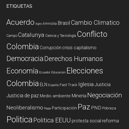
ETIQUETAS
Acuerdo
Cambio Climatico
Brasil
Amnistia
Agro
Conflicto
Catalunya
Campo
Ciencia y Tecnología
Colombia
Corrupción
crisis capitalismo
Democracia
Derechos Humanos
Elecciones
Economía
Ecuador
Educación
Colombia
Iglesia
ELN
Justicia
Fast Track
España
Negociación
Justicia de paz
Mineria
Medio ambiente
Paz
Neoliberalismo
PND
Participación
Pobreza
Papa
Politica
Politica EEUU
reforma
protesta social