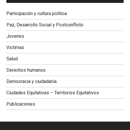
Dra. Carolina Corcho Mejía,
Presidenta Corporación
Latinoamericana Sur, Vicepresidenta Federación Médica
Participación y cultura política
Colombiana
Paz, Desarrollo Social y Postconflicto
Jovenes
Victimas
Salud
Derechos humanos
Democracia y ciudadania
Ciudades Equitativas – Territorios Equitativos
Publicaciones