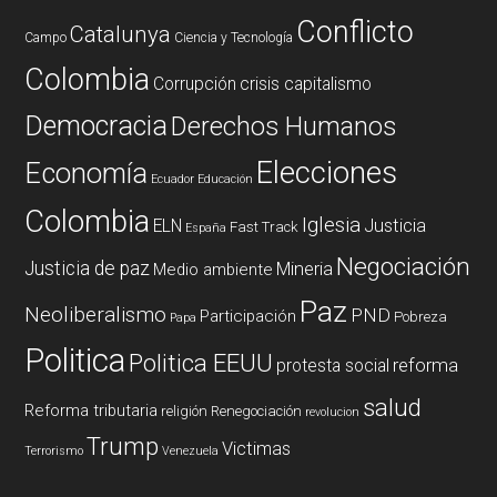
Conflicto
Catalunya
Campo
Ciencia y Tecnología
Colombia
Corrupción
crisis capitalismo
Democracia
Derechos Humanos
Elecciones
Economía
Ecuador
Educación
Colombia
Iglesia
ELN
Justicia
Fast Track
España
Negociación
Justicia de paz
Mineria
Medio ambiente
Paz
Neoliberalismo
PND
Participación
Pobreza
Papa
Politica
Politica EEUU
reforma
protesta social
salud
Reforma tributaria
religión
Renegociación
revolucion
Trump
Victimas
Terrorismo
Venezuela