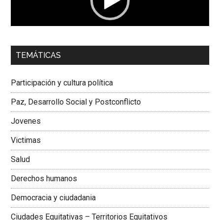
00:00
01:04
TEMÁTICAS
Dra. Carolina Corcho Mejía,
Presidenta Corporación
Latinoamericana Sur, Vicepresidenta Federación Médica
Participación y cultura política
Colombiana
Paz, Desarrollo Social y Postconflicto
Jovenes
Victimas
Salud
Derechos humanos
Democracia y ciudadania
Ciudades Equitativas – Territorios Equitativos