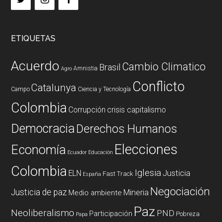
ETIQUETAS
Acuerdo
Cambio Climatico
Brasil
Amnistia
Agro
Conflicto
Catalunya
Campo
Ciencia y Tecnología
Colombia
Corrupción
crisis capitalismo
Democracia
Derechos Humanos
Elecciones
Economía
Ecuador
Educación
Colombia
Iglesia
ELN
Justicia
Fast Track
España
Negociación
Justicia de paz
Mineria
Medio ambiente
Paz
Neoliberalismo
PND
Participación
Pobreza
Papa