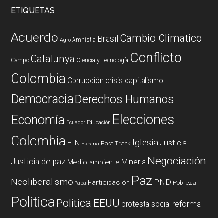
ETIQUETAS
Acuerdo
Cambio Climatico
Brasil
Amnistia
Agro
Conflicto
Catalunya
Campo
Ciencia y Tecnología
Colombia
Corrupción
crisis capitalismo
Democracia
Derechos Humanos
Elecciones
Economía
Ecuador
Educación
Colombia
Iglesia
ELN
Justicia
Fast Track
España
Negociación
Justicia de paz
Mineria
Medio ambiente
Paz
Neoliberalismo
PND
Participación
Pobreza
Papa
Politica
Politica EEUU
reforma
protesta social