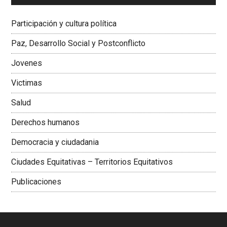
Dra. Carolina Corcho Mejía,
Presidenta Corporación
Latinoamericana Sur, Vicepresidenta Federación Médica
Participación y cultura política
Colombiana
Paz, Desarrollo Social y Postconflicto
Jovenes
Victimas
Salud
Derechos humanos
Democracia y ciudadania
Ciudades Equitativas – Territorios Equitativos
Publicaciones