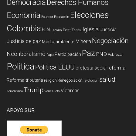
Democracia
Derechos Humanos
Elecciones
Economía
Ecuador
Educación
Colombia
Iglesia
ELN
Justicia
Fast Track
España
Negociación
Justicia de paz
Mineria
Medio ambiente
Paz
Neoliberalismo
PND
Participación
Pobreza
Papa
Politica
Politica EEUU
reforma
protesta social
salud
Reforma tributaria
religión
Renegociación
revolucion
Trump
Victimas
Terrorismo
Venezuela
APOYO SUR