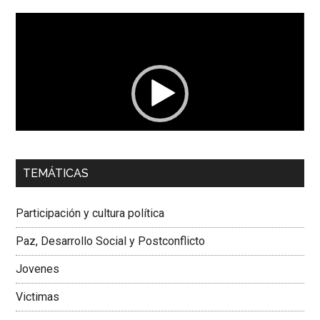
Reproductor
de
vídeo
00:00
01:04
TEMÁTICAS
Dra. Carolina Corcho Mejía,
Presidenta Corporación
Latinoamericana Sur, Vicepresidenta Federación Médica
Participación y cultura política
Colombiana
Paz, Desarrollo Social y Postconflicto
Jovenes
Victimas