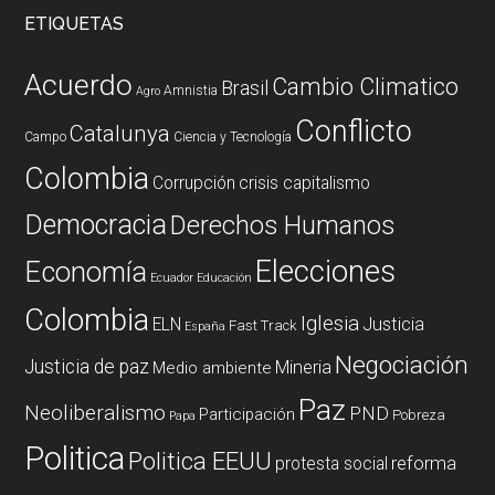
ETIQUETAS
Acuerdo
Cambio Climatico
Brasil
Amnistia
Agro
Conflicto
Catalunya
Campo
Ciencia y Tecnología
Colombia
Corrupción
crisis capitalismo
Democracia
Derechos Humanos
Elecciones
Economía
Ecuador
Educación
Colombia
Iglesia
ELN
Justicia
Fast Track
España
Negociación
Justicia de paz
Mineria
Medio ambiente
Paz
Neoliberalismo
PND
Participación
Pobreza
Papa
Politica
Politica EEUU
reforma
protesta social