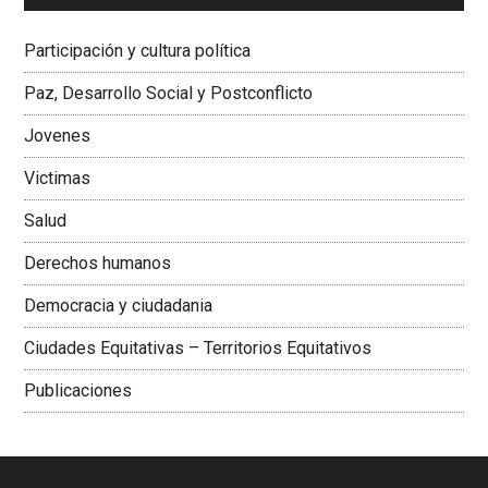
Dra. Carolina Corcho Mejía,
Presidenta Corporación
Latinoamericana Sur, Vicepresidenta Federación Médica
Participación y cultura política
Colombiana
Paz, Desarrollo Social y Postconflicto
Jovenes
Victimas
Salud
Derechos humanos
Democracia y ciudadania
Ciudades Equitativas – Territorios Equitativos
Publicaciones