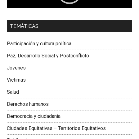
00:00
01:04
TEMÁTICAS
Dra. Carolina Corcho Mejía,
Presidenta Corporación
Latinoamericana Sur, Vicepresidenta Federación Médica
Participación y cultura política
Colombiana
Paz, Desarrollo Social y Postconflicto
Jovenes
Victimas
Salud
Derechos humanos
Democracia y ciudadania
Ciudades Equitativas – Territorios Equitativos