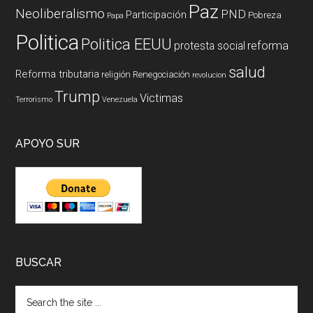
Paz
Neoliberalismo
PND
Participación
Pobreza
Papa
Politica
Politica EEUU
reforma
protesta social
salud
Reforma tributaria
religión
Renegociación
revolucion
Trump
Victimas
Terrorismo
Venezuela
APOYO SUR
BUSCAR