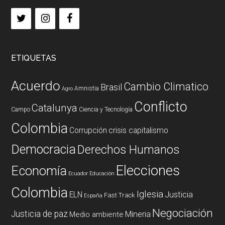
ETIQUETAS
Acuerdo
Cambio Climatico
Brasil
Amnistia
Agro
Conflicto
Catalunya
Campo
Ciencia y Tecnología
Colombia
Corrupción
crisis capitalismo
Democracia
Derechos Humanos
Elecciones
Economía
Ecuador
Educación
Colombia
Iglesia
ELN
Justicia
Fast Track
España
Negociación
Justicia de paz
Mineria
Medio ambiente