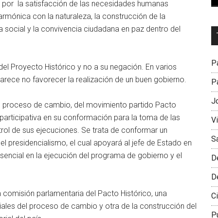
 por la satisfacción de las necesidades humanas
 armónica con la naturaleza, la construcción de la
a social y la convivencia ciudadana en paz dentro del
Dr
L
M
Pa
 del Proyecto Histórico y no a su negación. En varios
l parece no favorecer la realización de un buen gobierno.
Pa
J
del proceso de cambio, del movimiento partido Pacto
participativa en su conformación para la toma de las
V
trol de sus ejecuciones. Se trata de conformar un
S
el presidencialismo, el cual apoyará al jefe de Estado en
esencial en la ejecución del programa de gobierno y el
D
D
a comisión parlamentaria del Pacto Histórico, una
Ci
iales del proceso de cambio y otra de la construcción del
P