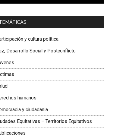
00:00
01:04
a. Carolina Corcho Mejía,
Presidenta Corporación
TEMÁTICAS
atinoamericana Sur, Vicepresidenta Federación
édica Colombiana
rticipación y cultura política
z, Desarrollo Social y Postconflicto
ovenes
ictimas
alud
erechos humanos
emocracia y ciudadania
udades Equitativas – Territorios Equitativos
ublicaciones