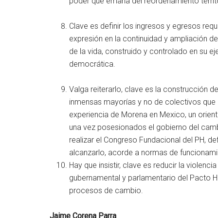
poder que emana del reordenamiento territor
Clave es definir los ingresos y egresos req
expresión en la continuidad y ampliación d
de la vida, construido y controlado en su ej
democrática.
Valga reiterarlo, clave es la construcción 
inmensas mayorías y no de colectivos que lo
experiencia de Morena en Mexico, un orient
una vez posesionados el gobierno del cambi
realizar el Congreso Fundacional del PH, def
alcanzarlo, acorde a normas de funcionam
Hay que insistir, clave es reducir la violencia
gubernamental y parlamentario del Pacto His
procesos de cambio.
Jaime Corena Parra