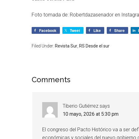
Foto tomada de: Robertdazasenador en Instagr
Facebook
Tweet
Like
Share
Filed Under:
Revista Sur
,
RS Desde el sur
Comments
Tiberio Gutiérrez
says
10 mayo, 2026 at 5:30 pm
El congreso del Pacto Histórico va a ser defin
económicas y sociales del nuevo gobierno d