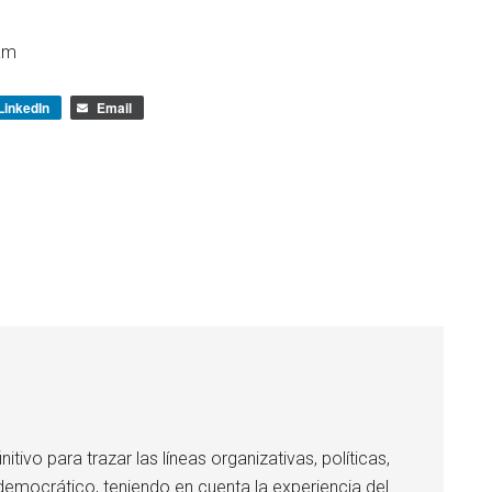
am
LinkedIn
Email
itivo para trazar las líneas organizativas, políticas,
emocrático, teniendo en cuenta la experiencia del