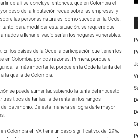
artir de allí se concluye, entonces, que en Colombia el
or peso de la tributación recae sobre las empresas, y
 sobre las personas naturales, como sucede en la Ocde.
Dr
 tanto, para modificar esta situación, se requiere que
L
amados a llenar el vacío serían los hogares vulnerables.
M
Pa
. En los países de la Ocde la participación que tienen los
Pa
ue en Colombia por dos razones. Primera, porque el
J
egunda, la más importante, porque en la Ocde la tarifa del
 alta que la de Colombia.
V
S
pación se puede aumentar, subiendo la tarifa del impuesto
tres tipos de tarifas: la de renta en los rangos
D
 la del patrimonio. De esta manera se logra darle mayor
D
es.
Ci
en Colombia el IVA tiene un peso significativo, del 29%,
P