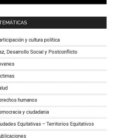
00:00
01:04
a. Carolina Corcho Mejía,
Presidenta Corporación
TEMÁTICAS
atinoamericana Sur, Vicepresidenta Federación
édica Colombiana
rticipación y cultura política
z, Desarrollo Social y Postconflicto
ovenes
ictimas
alud
erechos humanos
emocracia y ciudadania
udades Equitativas – Territorios Equitativos
ublicaciones