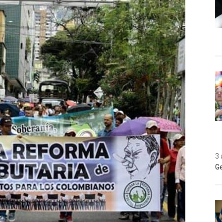
3 
Ge