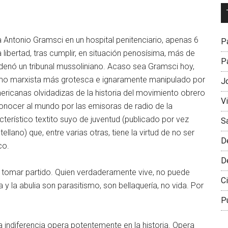
Dr
L
M
a Antonio Gramsci en un hospital penitenciario, apenas 6
Pa
ibertad, tras cumplir, en situación penosísima, más de
Pa
denó un tribunal mussoliniano. Acaso sea Gramsci hoy,
lismo marxista más grotesca e ignaramente manipulado por
J
icanas olvidadizas de la historia del movimiento obrero
V
nocer al mundo por las emisoras de radio de la
terístico textito suyo de juventud (publicado por vez
S
llano) que, entre varias otras, tiene la virtud de no ser
D
co.
D
cir tomar partido. Quien verdaderamente vive, no puede
Ci
 y la abulia son parasitismo, son bellaquería, no vida. Por
P
La indiferencia opera potentemente en la historia. Opera