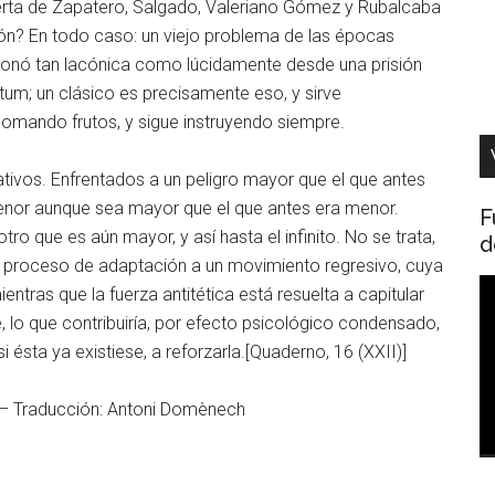
ierta de Zapatero, Salgado, Valeriano Gómez y Rubalcaba
dón? En todo caso: un viejo problema de las épocas
xionó tan lacónica como lúcidamente desde una prisión
tum; un clásico es precisamente eso, y sirve
somando frutos, y sigue instruyendo siempre.
tivos. Enfrentados a un peligro mayor que el que antes
enor aunque sea mayor que el que antes era menor.
F
 que es aún mayor, y así hasta el infinito. No se trata,
d
l proceso de adaptación a un movimiento regresivo, cuya
R
ientras que la fuerza antitética está resuelta a capitular
d
, lo que contribuiría, por efecto psicológico condensado,
v
si ésta ya existiese, a reforzarla.[Quaderno, 16 (XXII)]
 – Traducción: Antoni Domènech