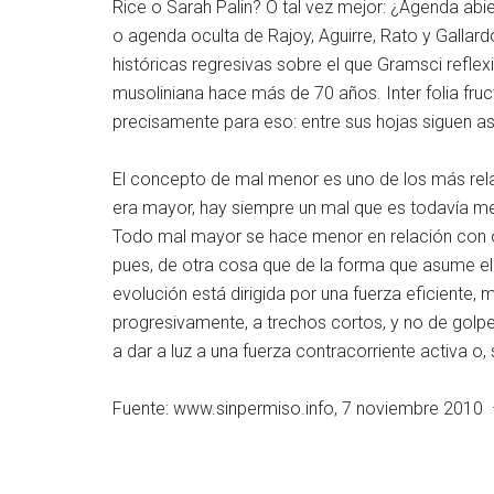
Rice o Sarah Palin? O tal vez mejor: ¿Agenda ab
o agenda oculta de Rajoy, Aguirre, Rato y Gallar
históricas regresivas sobre el que Gramsci refle
musoliniana hace más de 70 años. Inter folia fruc
precisamente para eso: entre sus hojas siguen a
El concepto de mal menor es uno de los más rela
era mayor, hay siempre un mal que es todavía m
Todo mal mayor se hace menor en relación con otro
pues, de otra cosa que de la forma que asume e
evolución está dirigida por una fuerza eficiente, m
progresivamente, a trechos cortos, y no de golpe
a dar a luz a una fuerza contracorriente activa o, 
Fuente: www.sinpermiso.info, 7 noviembre 2010