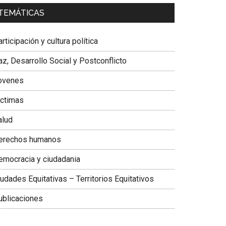
a. Carolina Corcho Mejía,
Presidenta Corporación
TEMÁTICAS
atinoamericana Sur, Vicepresidenta Federación
édica Colombiana
rticipación y cultura política
z, Desarrollo Social y Postconflicto
ovenes
ictimas
alud
erechos humanos
emocracia y ciudadania
udades Equitativas – Territorios Equitativos
ublicaciones