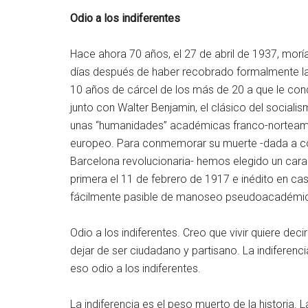
Odio a los indiferentes
Hace ahora 70 años, el 27 de abril de 1937, morí
días después de haber recobrado formalmente la l
10 años de cárcel de los más de 20 a que le con
junto con Walter Benjamin, el clásico del socia
unas “humanidades” académicas franco-norteamer
europeo. Para conmemorar su muerte -dada a co
Barcelona revolucionaria- hemos elegido un carac
primera el 11 de febrero de 1917 e inédito en caste
fácilmente pasible de manoseo pseudoacadémi
Odio a los indiferentes. Creo que vivir quiere de
dejar de ser ciudadano y partisano. La indiferencia
eso odio a los indiferentes.
La indiferencia es el peso muerto de la historia. 