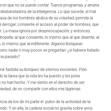
o con que no se puede contar. Tuerce programas, y arruina
desbaratadora de la inteligencia. Lo que sucede, el mal
sa de los hombres abdica de su voluntad, permite la
rá derogar; consiente el acceso al poder de hombres, que
r. La masa ignora por despreocupación; y entonces
opella: al que consiente, lo mismo que al que disiente, al
, lo mismo que al indiferente. Algunos lloriquean
ro nadie o muy pocos se preguntan: ¿si hubiera tratado
e ha pasado?
me fastidia su lloriqueo de eternos inocentes. Pido
la tarea que la vida les ha puesto y les pone
é no han hecho. Y me siento en el derecho de ser
piedad, de no compartir con ellos mis lágrimas.
ncia de los de mi parte el pulso de la actividad de la
ndo. Y en ella, la cadena social no gravita sobre unos