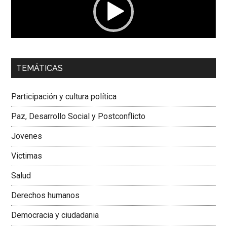
00:00
01:04
TEMÁTICAS
Dra. Carolina Corcho Mejía,
Presidenta Corporación
Latinoamericana Sur, Vicepresidenta Federación Médica
Participación y cultura política
Colombiana
Paz, Desarrollo Social y Postconflicto
Jovenes
Victimas
Salud
Derechos humanos
Democracia y ciudadania