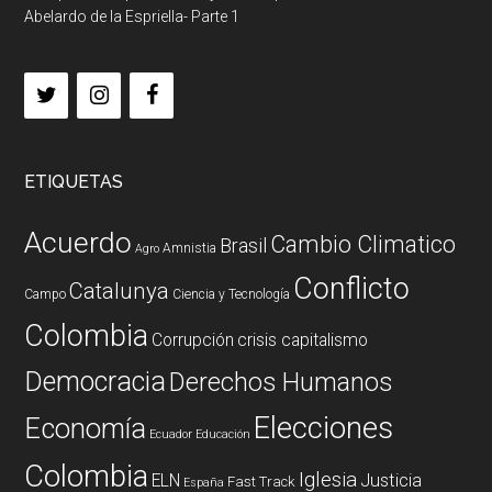
Abelardo de la Espriella- Parte 1
ETIQUETAS
Acuerdo
Cambio Climatico
Brasil
Amnistia
Agro
Conflicto
Catalunya
Campo
Ciencia y Tecnología
Colombia
Corrupción
crisis capitalismo
Democracia
Derechos Humanos
Elecciones
Economía
Ecuador
Educación
Colombia
Iglesia
ELN
Justicia
Fast Track
España