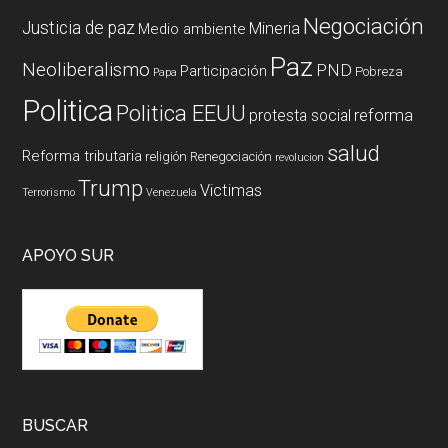
Negociación
Justicia de paz
Mineria
Medio ambiente
Paz
Neoliberalismo
PND
Participación
Pobreza
Papa
Politica
Politica EEUU
reforma
protesta social
salud
Reforma tributaria
religión
Renegociación
revolucion
Trump
Victimas
Terrorismo
Venezuela
APOYO SUR
BUSCAR