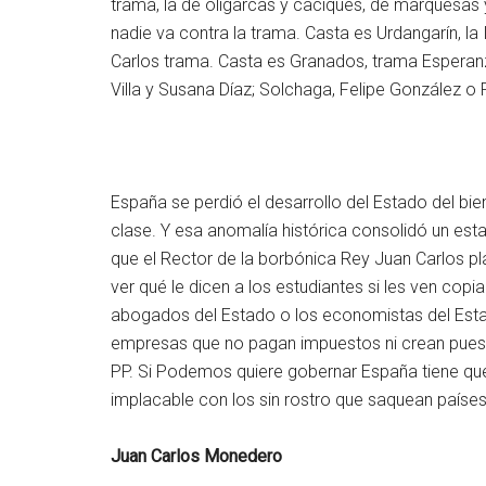
trama, la de oligarcas y caciques, de marquesas 
nadie va contra la trama. Casta es Urdangarín, la
Carlos trama. Casta es Granados, trama Esperanz
Villa y Susana Díaz; Solchaga, Felipe González o
España se perdió el desarrollo del Estado del bi
clase. Y esa anomalía histórica consolidó un est
que el Rector de la borbónica Rey Juan Carlos p
ver qué le dicen a los estudiantes si les ven co
abogados del Estado o los economistas del Estad
empresas que no pagan impuestos ni crean puesto
PP. Si Podemos quiere gobernar España tiene que
implacable con los sin rostro que saquean países 
Juan Carlos Monedero