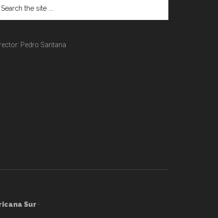
rector: Pedro Santana
ricana Sur
·