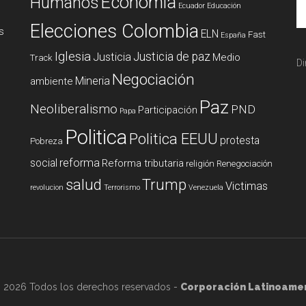
Economía
Humanos
Ecuador
Educación
Elecciones Colombia
s
ELN
Fast
España
Iglesia
Justicia de paz
Justicia
Medio
Track
Di
Negociación
Mineria
ambiente
Paz
Neoliberalismo
PND
Participación
Papa
Politica
Politica EEUU
protesta
Pobreza
reforma
social
Reforma tributaria
religión
Renegociación
salud
Trump
Victimas
revolucion
Terrorismo
Venezuela
 2026 Todos los derechos reservados -
Corporación Latinoame