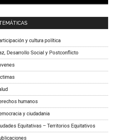
00:00
01:04
a. Carolina Corcho Mejía,
Presidenta Corporación
TEMÁTICAS
atinoamericana Sur, Vicepresidenta Federación
édica Colombiana
rticipación y cultura política
z, Desarrollo Social y Postconflicto
ovenes
ictimas
alud
erechos humanos
emocracia y ciudadania
udades Equitativas – Territorios Equitativos
ublicaciones