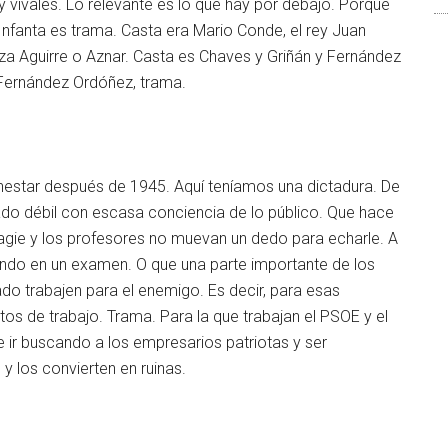
y vivales. Lo relevante es lo que hay por debajo. Porque
 Infanta es trama. Casta era Mario Conde, el rey Juan
a Aguirre o Aznar. Casta es Chaves y Griñán y Fernández
 Fernández Ordóñez, trama.
enestar después de 1945. Aquí teníamos una dictadura. De
ado débil con escasa conciencia de lo público. Que hace
lagie y los profesores no muevan un dedo para echarle. A
piando en un examen. O que una parte importante de los
o trabajen para el enemigo. Es decir, para esas
s de trabajo. Trama. Para la que trabajan el PSOE y el
 ir buscando a los empresarios patriotas y ser
y los convierten en ruinas.