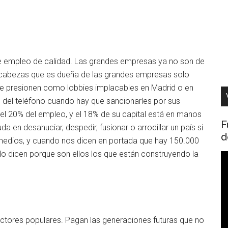
ee empleo de calidad. Las grandes empresas ya no son de
il cabezas que es dueña de las grandes empresas solo
ue presionen como lobbies implacables en Madrid o en
o del teléfono cuando hay que sancionarles por sus
l 20% del empleo, y el 18% de su capital está en manos
F
 en desahuciar, despedir, fusionar o arrodillar un país si
d
 medios, y cuando nos dicen en portada que hay 150.000
os lo dicen porque son ellos los que están construyendo la
R
d
v
ectores populares. Pagan las generaciones futuras que no