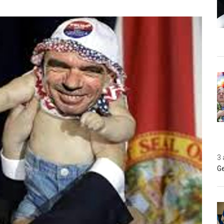
3 
Ge