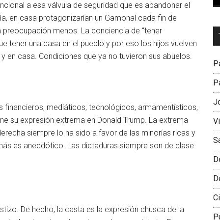
s funcional a esa válvula de seguridad que es abandonar el
aña, en casa protagonizarían un Gamonal cada fin de
 preocupación menos. La conciencia de “tener
Dr
e tener una casa en el pueblo y por eso los hijos vuelven
L
 y en casa. Condiciones que ya no tuvieron sus abuelos.
M
Pa
Pa
J
s financieros, mediáticos, tecnológicos, armamentísticos,
tiene su expresión extrema en Donald Trump. La extrema
V
erecha siempre lo ha sido a favor de las minorías ricas y
S
ás es anecdótico. Las dictaduras siempre son de clase.
D
D
Ci
tizo. De hecho, la casta es la expresión chusca de la
P