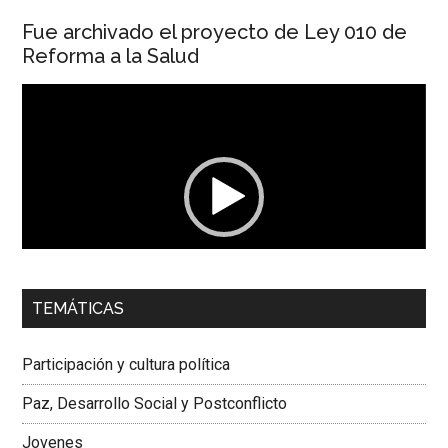
Fue archivado el proyecto de Ley 010 de
Reforma a la Salud
Reproductor
de
vídeo
00:00
01:04
TEMÁTICAS
Dra. Carolina Corcho Mejía,
Presidenta Corporación
Latinoamericana Sur, Vicepresidenta Federación Médica
Participación y cultura política
Colombiana
Paz, Desarrollo Social y Postconflicto
Jovenes