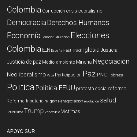
Colombia
Corrupción
crisis capitalismo
Democracia
Derechos Humanos
Elecciones
Economía
Ecuador
Educación
Colombia
Iglesia
ELN
Justicia
Fast Track
España
Negociación
Justicia de paz
Mineria
Medio ambiente
Paz
Neoliberalismo
PND
Participación
Pobreza
Papa
Politica
Politica EEUU
reforma
protesta social
salud
Reforma tributaria
religión
Renegociación
revolucion
Trump
Victimas
Terrorismo
Venezuela
APOYO SUR