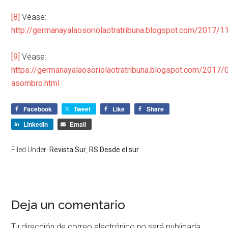
[8]
Véase:
http://germanayalaosoriolaotratribuna.blogspot.com/2017/1
[9]
Véase:
https://germanayalaosoriolaotratribuna.blogspot.com/2017/
asombro.html
Facebook
Tweet
Like
Share
LinkedIn
Email
Filed Under:
Revista Sur
,
RS Desde el sur
Deja un comentario
Tu dirección de correo electrónico no será publicada.