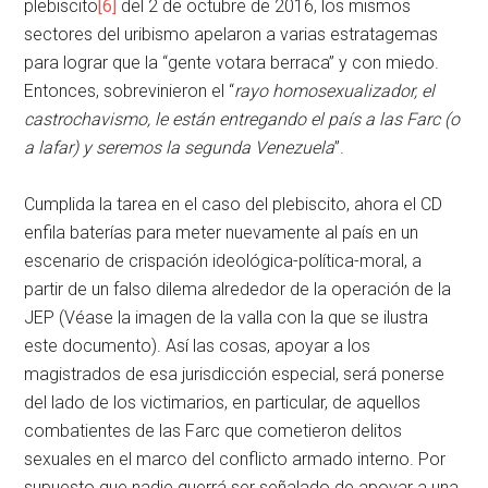
plebiscito
[6]
del 2 de octubre de 2016, los mismos
sectores del uribismo apelaron a varias estratagemas
para lograr que la “gente votara berraca” y con miedo.
Entonces, sobrevinieron el “
rayo homosexualizador, el
castrochavismo, le están entregando el país a las Farc (o
a lafar) y seremos la segunda Venezuela
”.
Cumplida la tarea en el caso del plebiscito, ahora el CD
enfila baterías para meter nuevamente al país en un
escenario de crispación ideológica-política-moral, a
partir de un falso dilema alrededor de la operación de la
JEP (Véase la imagen de la valla con la que se ilustra
este documento). Así las cosas, apoyar a los
magistrados de esa jurisdicción especial, será ponerse
del lado de los victimarios, en particular, de aquellos
combatientes de las Farc que cometieron delitos
sexuales en el marco del conflicto armado interno. Por
supuesto que nadie querrá ser señalado de apoyar a una