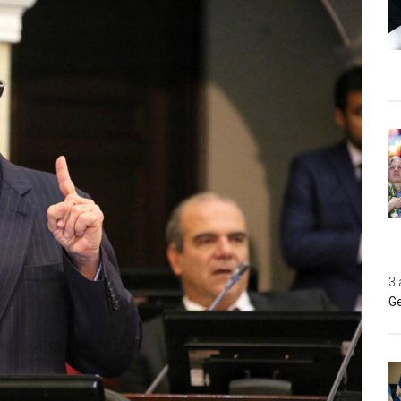
3 
Ge