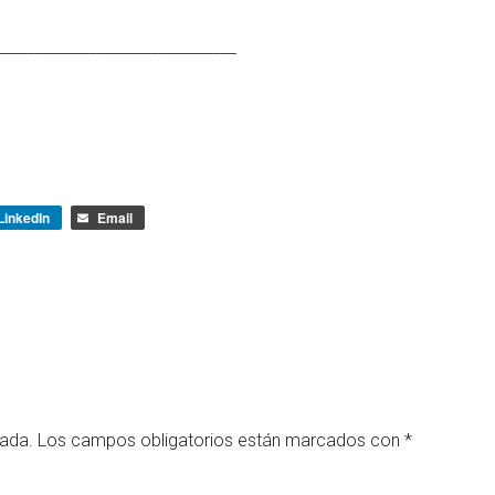
_______________________________
LinkedIn
Email
cada.
Los campos obligatorios están marcados con
*