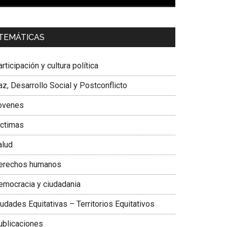
00:00
01:04
a. Carolina Corcho Mejía,
Presidenta Corporación
TEMÁTICAS
atinoamericana Sur, Vicepresidenta Federación
édica Colombiana
rticipación y cultura política
z, Desarrollo Social y Postconflicto
ovenes
ictimas
alud
erechos humanos
emocracia y ciudadania
udades Equitativas – Territorios Equitativos
ublicaciones