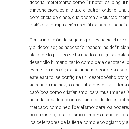
debería interpretarse como “uribato”, es la aglut
e incondicionales a lo que el patrón ordene. Una s
conciencia de clase, que acepta a voluntad menti
malévola manipulación mediática para el beneficio
Con la intención de sugerir aportes hacia el mejor
y al deber ser, es necesario repasar las definici
plano de lo político se ha usado en algunas pala
desarrollo humano, tanto como para denotar el c
estructura ideológica. Asumiendo correcta esa en
este escrito, se configura un despropósito otorgar
adecuada medida, lo encontramos en la historia 
católicos como cristianismo, para musulmanes i
acaudaladas tradicionales junto a idealistas pobr
mercado como neo-liberalismo; para los poderes
colonialismo, totalitarismo e imperialismo; en l
los defensores de la tierra como ecologismo y a