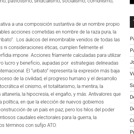
o, patriotismo, sindicalismo, socialismo, comunismo,
Dr
rnativa a una composición sustantiva de un nombre propio
L
chables acciones cometidas en nombre de la raza pura, la
M
Pa
ibato”. Los áulicos del innombrable venidos de todas las
s ni consideraciones éticas, cumplen fielmente el
Pa
rfidia impone. Acciones fríamente calculadas para utilizar
J
vo lucro y beneficio, aupadas por estrategias delineadas
ernacional. El “uribato” representa la expresión más baja
V
roceso de la civilidad, el progreso humano y el desarrollo
S
rática el cinismo, el totalitarismo, la mentira, la
a altanería, la hipocresía, el engaño, y más. Antivalores que
D
 política, en que la elección de nuevos gobiernos
D
onstrucción de un país en paz; pero los hilos del poder
tiosos caudales electorales para la guerra, la
Ci
os términos con sufijo ATO:
P