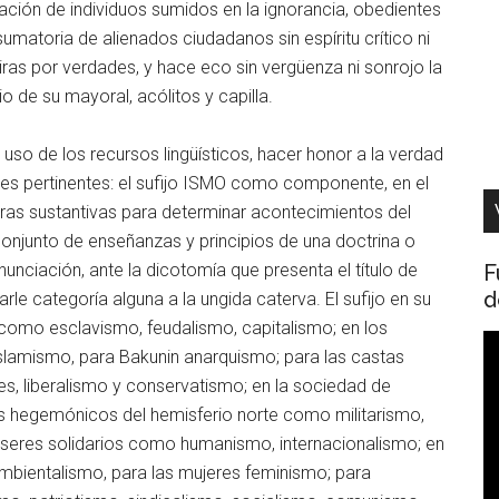
inación de individuos sumidos en la ignorancia, obedientes
umatoria de alienados ciudadanos sin espíritu crítico ni
ras por verdades, y hace eco sin vergüenza ni sonrojo la
 de su mayoral, acólitos y capilla.
 uso de los recursos lingüísticos, hacer honor a la verdad
ones pertinentes: el sufijo ISMO como componente, en el
bras sustantivas para determinar acontecimientos del
onjunto de enseñanzas y principios de una doctrina o
F
unciación, ante la dicotomía que presenta el título de
d
le categoría alguna a la ungida caterva. El sufijo en su
como esclavismo, feudalismo, capitalismo; en los
R
slamismo, para Bakunin anarquismo; para las castas
d
es, liberalismo y conservatismo; en la sociedad de
v
 hegemónicos del hemisferio norte como militarismo,
os seres solidarios como humanismo, internacionalismo; en
mbientalismo, para las mujeres feminismo; para