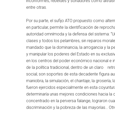
inconformes, rebeldes y soñadores como altruism
entre otras.
Por su parte, el sufijo ATO propuesto como alte
en particular, permite la identificación de repro
autoridad omnímoda y la defensa del sistema: “Ur
clases y todos los pelambres, sin reparos morale
mandado que la dominancia, la arrogancia y la pe
y manipular los poderes del Estado en su exclusi
en los centros del poder económico nacional e int
de la política tradicional, dentro de un claro ret
social; son soportes de esta decadente figura autoc
maniobra, la simulación, el chantaje, la grosería, l
fueron ejercidos especialmente en esta coyuntura
determinaría unas mejores condiciones hacia la c
concentrado en la perversa falange, lograron cuan
discriminación y la pobreza de las mayorías… Otr