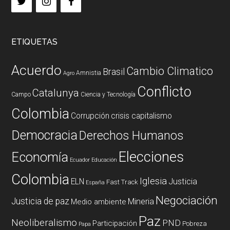
ETIQUETAS
Acuerdo
Cambio Climatico
Brasil
Amnistia
Agro
Conflicto
Catalunya
Campo
Ciencia y Tecnología
Colombia
Corrupción
crisis capitalismo
Democracia
Derechos Humanos
Elecciones
Economía
Ecuador
Educación
Colombia
Iglesia
ELN
Justicia
Fast Track
España
Negociación
Justicia de paz
Mineria
Medio ambiente
Paz
Neoliberalismo
PND
Participación
Pobreza
Papa