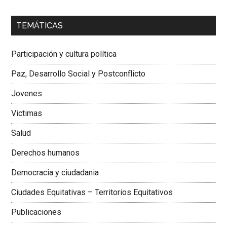
00:00
01:04
TEMÁTICAS
Dra. Carolina Corcho Mejía,
Presidenta Corporación
Latinoamericana Sur, Vicepresidenta Federación Médica
Participación y cultura política
Colombiana
Paz, Desarrollo Social y Postconflicto
Jovenes
Victimas
Salud
Derechos humanos
Democracia y ciudadania
Ciudades Equitativas – Territorios Equitativos
Publicaciones