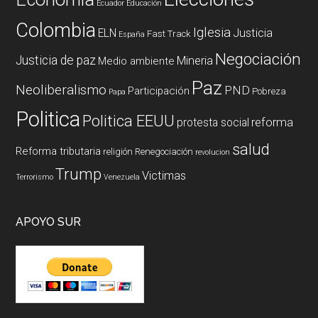
Ecuador
Educación
Colombia
Iglesia
ELN
Justicia
Fast Track
España
Negociación
Justicia de paz
Mineria
Medio ambiente
Paz
Neoliberalismo
PND
Participación
Pobreza
Papa
Politica
Politica EEUU
reforma
protesta social
salud
Reforma tributaria
religión
Renegociación
revolucion
Trump
Victimas
Terrorismo
Venezuela
APOYO SUR