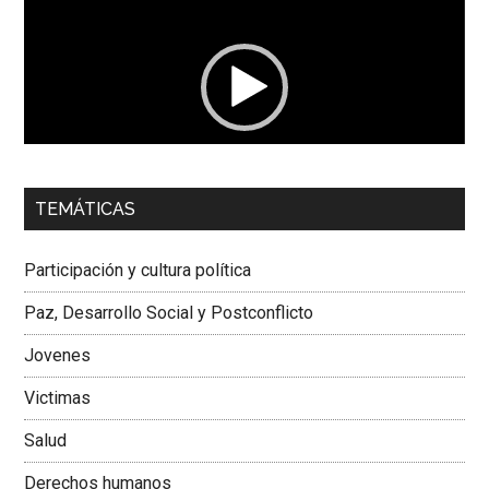
de
vídeo
00:00
01:04
TEMÁTICAS
Dra. Carolina Corcho Mejía,
Presidenta Corporación
Latinoamericana Sur, Vicepresidenta Federación Médica
Participación y cultura política
Colombiana
Paz, Desarrollo Social y Postconflicto
Jovenes
Victimas
Salud
Derechos humanos