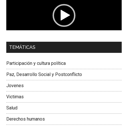
vídeo
00:00
01:04
TEMÁTICAS
Dra. Carolina Corcho Mejía,
Presidenta Corporación
Latinoamericana Sur, Vicepresidenta Federación Médica
Participación y cultura política
Colombiana
Paz, Desarrollo Social y Postconflicto
Jovenes
Victimas
Salud
Derechos humanos