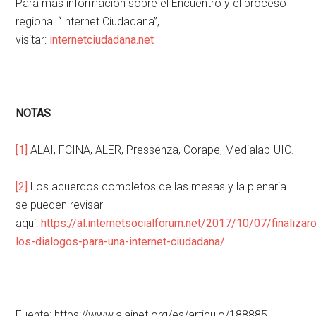
Para más información sobre el Encuentro y el proceso
regional “Internet Ciudadana”,
visitar:
internetciudadana.net
NOTAS
[1]
ALAI, FCINA, ALER, Pressenza, Corape, Medialab-UIO.
[2]
Los acuerdos completos de las mesas y la plenaria
se pueden revisar
aquí:
https://al.internetsocialforum.net/2017/10/07/finalizar
los-dialogos-para-una-internet-ciudadana/
Fuente: https://www.alainet.org/es/articulo/188885