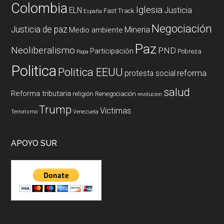
Colombia
Iglesia
ELN
Justicia
Fast Track
España
Negociación
Justicia de paz
Mineria
Medio ambiente
Paz
Neoliberalismo
PND
Participación
Pobreza
Papa
Politica
Politica EEUU
reforma
protesta social
salud
Reforma tributaria
religión
Renegociación
revolucion
Trump
Victimas
Terrorismo
Venezuela
APOYO SUR