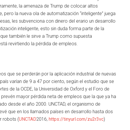
guramente, la amenaza de Trump de colocar altos
 pero la nueva ola de automatización “inteligente” juega
esas, les subvenciona con dinero del erario un desarrollo
zación inteligente, esto sin duda forma parte de la
 que también le sirve a Trump como supuesta
tá revirtiendo la pérdida de empleos.
os que se perderán por la aplicación industrial de nuevas
 país varían de 9 a 47 por ciento, según el estudio que se
ortes de la OCDE, la Universidad de Oxford y el Foro de
 prevén mayor pérdida neta de empleos que la que ya ha
rado desde el año 2000. UNCTAD, el organismo de
evé que en los llamados países en desarrollo hasta dos
r robots (
UNCTAD
2016,
https://tinyurl.com/zu2r3vc
)