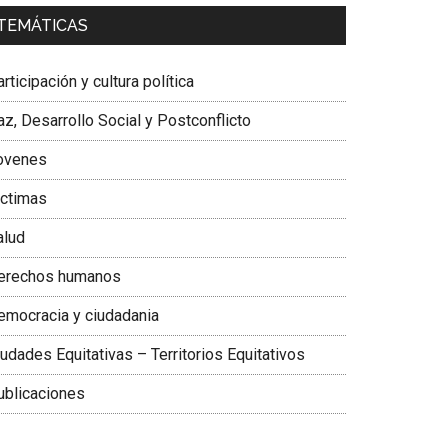
a. Carolina Corcho Mejía,
Presidenta Corporación
TEMÁTICAS
atinoamericana Sur, Vicepresidenta Federación
édica Colombiana
rticipación y cultura política
z, Desarrollo Social y Postconflicto
ovenes
ictimas
alud
erechos humanos
emocracia y ciudadania
udades Equitativas – Territorios Equitativos
ublicaciones