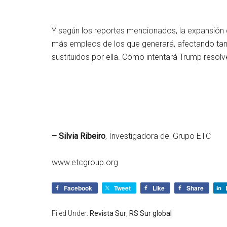
Y según los reportes mencionados, la expansión d
más empleos de los que generará, afectando tamb
sustituidos por ella. Cómo intentará Trump resolv
– Silvia Ribeiro
, Investigadora del Grupo ETC
www.etcgroup.org
Facebook
Tweet
Like
Share
Filed Under:
Revista Sur
,
RS Sur global