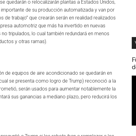
se quedarán o relocalizarán plantas a Estados Unidos,
e importante de su producción automatizada y van por
 de trabajo” que crearán serán en realidad realizados
mpresa automotriz que más ha invertido en nuevas
s no tripulados, lo cual también redundará en menos
oductos y otras ramas).
F
d
ión de equipos de aire acondicionado se quedarán en
R
 cual se presenta como logro de Trump) reconoció a la
d
 prometió, serán usados para aumentar notablemente la
v
ntará sus ganancias a mediano plazo, pero reducirá los