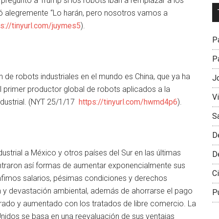
 preguntó a Trump si los robots iban a remplazar a los
Dr
ió alegremente “Lo harán, pero nosotros vamos a
L
ps://tinyurl.com/juymes5
).
M
Pa
Pa
n de robots industriales en el mundo es China, que ya ha
J
 primer productor global de robots aplicados a la
V
dustrial. (NYT 25/1/17
https://tinyurl.com/hwmd4p6
).
S
D
ustrial a México y otros países del Sur en las últimas
D
ntraron así formas de aumentar exponencialmente sus
Ci
ínfimos salarios, pésimas condiciones y derechos
n y devastación ambiental, además de ahorrarse el pago
P
rado y aumentado con los tratados de libre comercio. La
 Unidos se basa en una reevaluación de sus ventajas