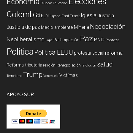
Elecciones
Economía
Ecuador
Educación
Colombia
Iglesia
ELN
Justicia
Fast Track
España
Negociación
Justicia de paz
Mineria
Medio ambiente
Paz
Neoliberalismo
PND
Participación
Pobreza
Papa
Politica
Politica EEUU
reforma
protesta social
salud
Reforma tributaria
religión
Renegociación
revolucion
Trump
Victimas
Terrorismo
Venezuela
APOYO SUR