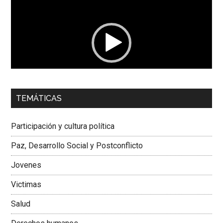
de
vídeo
00:00
01:04
TEMÁTICAS
Dra. Carolina Corcho Mejía,
Presidenta Corporación
Latinoamericana Sur, Vicepresidenta Federación Médica
Participación y cultura política
Colombiana
Paz, Desarrollo Social y Postconflicto
Jovenes
Victimas
Salud