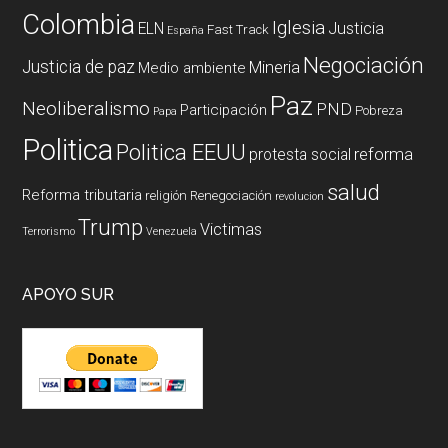
Colombia
Iglesia
ELN
Justicia
Fast Track
España
Negociación
Justicia de paz
Mineria
Medio ambiente
Paz
Neoliberalismo
PND
Participación
Pobreza
Papa
Politica
Politica EEUU
reforma
protesta social
salud
Reforma tributaria
religión
Renegociación
revolucion
Trump
Victimas
Terrorismo
Venezuela
APOYO SUR