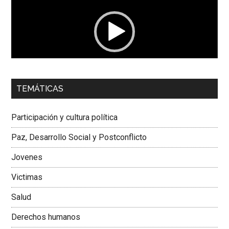
vídeo
00:00
01:04
TEMÁTICAS
Dra. Carolina Corcho Mejía,
Presidenta Corporación
Latinoamericana Sur, Vicepresidenta Federación Médica
Participación y cultura política
Colombiana
Paz, Desarrollo Social y Postconflicto
Jovenes
Victimas
Salud
Derechos humanos