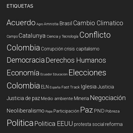
ETIQUETAS
Acuerdo
Cambio Climatico
Brasil
Amnistia
Agro
Conflicto
Catalunya
Campo
Ciencia y Tecnología
Colombia
Corrupción
crisis capitalismo
Democracia
Derechos Humanos
Elecciones
Economía
Ecuador
Educación
Colombia
Iglesia
ELN
Justicia
Fast Track
España
Negociación
Justicia de paz
Mineria
Medio ambiente
Paz
Neoliberalismo
PND
Participación
Pobreza
Papa
Politica
Politica EEUU
reforma
protesta social