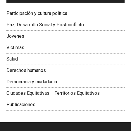
Dra. Carolina Corcho Mejía,
Presidenta Corporación
Latinoamericana Sur, Vicepresidenta Federación Médica
Participación y cultura política
Colombiana
Paz, Desarrollo Social y Postconflicto
Jovenes
Victimas
Salud
Derechos humanos
Democracia y ciudadania
Ciudades Equitativas – Territorios Equitativos
Publicaciones