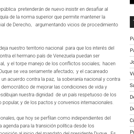
epública pretenderán de nuevo insistir en desafiar al
quía de la norma superior que permite mantener la
Dr
Social de Derecho, argumentando vicios de procedimiento
L
M
Pa
ndeja nuestro territorio nacional para que los interés del
Pa
contra el hermano país de Venezuela puedan ser
J
l, y el torpe manejo de los conflictos sociales; hacen
e Duque se vea seriamente afectado; y el cacareado
V
n acuerdo contra la paz, la soberanía nacional y contra
S
y democrático de mejorar las condiciones de vida y
desdibujan nuestra dignidad de un país respetuoso de los
D
popular, y de los pactos y convenios internacionales.
D
cionales, que hoy se perfilan como independientes del
Ci
 agenda para la transición política desde los
P
osición al inicio del mandato del presidente Duque. Es,