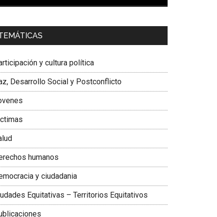
00:00
01:04
a. Carolina Corcho Mejía,
Presidenta Corporación
TEMÁTICAS
atinoamericana Sur, Vicepresidenta Federación
édica Colombiana
rticipación y cultura política
z, Desarrollo Social y Postconflicto
ovenes
ictimas
alud
erechos humanos
emocracia y ciudadania
udades Equitativas – Territorios Equitativos
ublicaciones