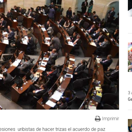
3 
Ge
Imprimir
siones uribistas de hacer trizas el acuerdo de paz