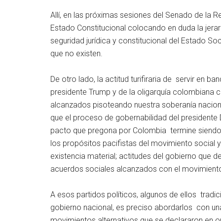
Allí, en las próximas sesiones del Senado de la R
Estado Constitucional colocando en duda la jerar
seguridad jurídica y constitucional del Estado 
que no existen.
De otro lado, la actitud turifiraria de servir en ba
presidente Trump y de la oligarquía colombiana 
alcanzados pisoteando nuestra soberanía naciona
que el proceso de gobernabilidad del president
pacto que pregona por Colombia termine siendo u
los propósitos pacifistas del movimiento social 
existencia material; actitudes del gobierno que 
acuerdos sociales alcanzados con el movimiento 
A esos partidos políticos, algunos de ellos tradi
gobierno nacional, es preciso abordarlos con una
movimientos alternativos que se declararon en op