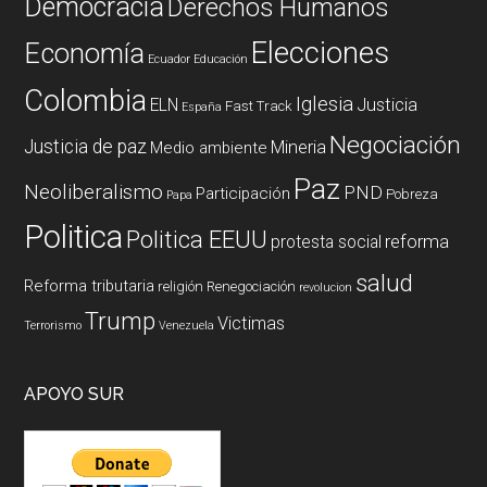
Democracia
Derechos Humanos
Elecciones
Economía
Ecuador
Educación
Colombia
Iglesia
ELN
Justicia
Fast Track
España
Negociación
Justicia de paz
Mineria
Medio ambiente
Paz
Neoliberalismo
PND
Participación
Pobreza
Papa
Politica
Politica EEUU
reforma
protesta social
salud
Reforma tributaria
religión
Renegociación
revolucion
Trump
Victimas
Terrorismo
Venezuela
APOYO SUR