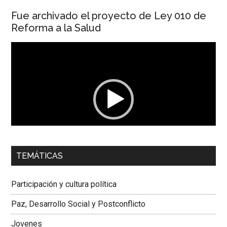
Fue archivado el proyecto de Ley 010 de
Reforma a la Salud
Reproductor
de
vídeo
00:00
01:04
TEMÁTICAS
Dra. Carolina Corcho Mejía,
Presidenta Corporación
Latinoamericana Sur, Vicepresidenta Federación Médica
Participación y cultura política
Colombiana
Paz, Desarrollo Social y Postconflicto
Jovenes